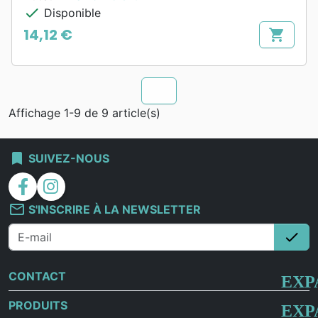
check
Disponible
14,12 €
shopping_cart
Prix
chevron_u
Affichage 1-9 de 9 article(s)
bookmark
SUIVEZ-NOUS
facebook
instagram
mail_outline
S'INSCRIRE À LA NEWSLETTER
check
S'i
CONTACT
PRODUITS