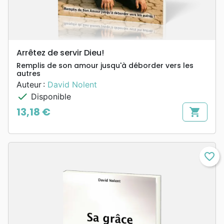
Arrêtez de servir Dieu!
Remplis de son amour jusqu'à déborder vers les
autres
Auteur :
David Nolent
check
Disponible
13,18 €
shopping_cart
Prix
favorite_border