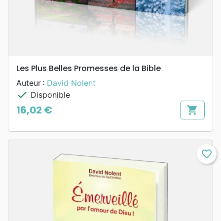
Les Plus Belles Promesses de la Bible
Auteur :
David Nolent
check
Disponible
16,02 €
shopping_cart
Prix
favorite_border