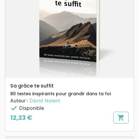
Sa grâce te suffit
80 textes inspirants pour grandir dans ta foi
Auteur :
David Nolent
check
Disponible
12,23 €
shopping_cart
Prix