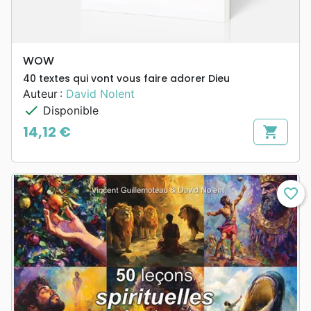
WOW
40 textes qui vont vous faire adorer Dieu
Auteur :
David Nolent
check
Disponible
14,12 €
shopping_cart
Prix
favorite_border