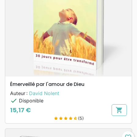
Émerveillé par l'amour de Dieu
Auteur :
David Nolent
check
Disponible
15,17 €
shopping_cart
Prix
(5)
star
star
star
star
star_half