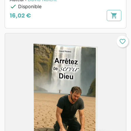
check
Disponible
16,02 €
shopping_cart
Prix
favorite_border