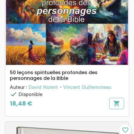
50 leçons spirituelles profondes des
personnages de la Bible
Auteur :
David Nolent
-
Vincent Guillemoteau
check
Disponible
18,48 €
shopping_cart
Prix
favorite_border