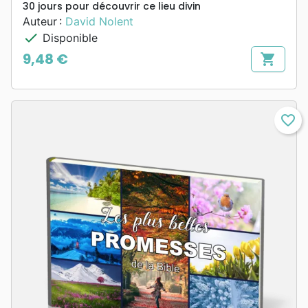
30 jours pour découvrir ce lieu divin
Auteur :
David Nolent
check
Disponible
9,48 €
shopping_cart
Prix
favorite_border