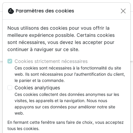
menu
shopping_cart
account_circle
cookie
Paramètres des cookies
Nous utilisons des cookies pour vous offrir la
meilleure expérience possible. Certains cookies
sont nécessaires, vous devez les accepter pour
continuer à naviguer sur ce site.
search
Reche
Cookies strictement nécessaires
Ces cookies sont nécessaires à la fonctionnalité du site
Accueil
Auteurs
Nolent David
web. Ils sont nécessaires pour l'authentification du client,
le panier et la commande.
David Nolent
Cookies analytiques
Liste des produits par auteur
Ces cookies collectent des données anonymes sur les
visites, les appareils et la navigation. Nous nous
tune
Filtrer
appuyons sur ces données pour améliorer notre site
web.
Croissance
Livres
Adultes
En fermant cette fenêtre sans faire de choix, vous acceptez
spirituelle
cadeaux
tous les cookies.