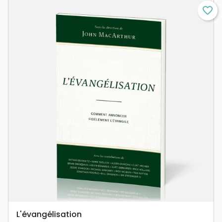
favorite_border
L'évangélisation