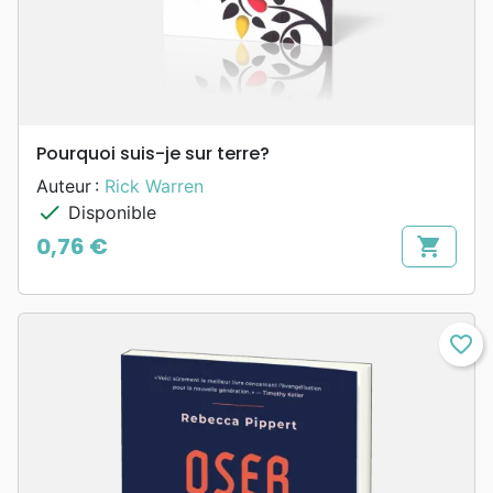
Pourquoi suis-je sur terre?
Auteur :
Rick Warren
check
Disponible
0,76 €
shopping_cart
Prix
favorite_border