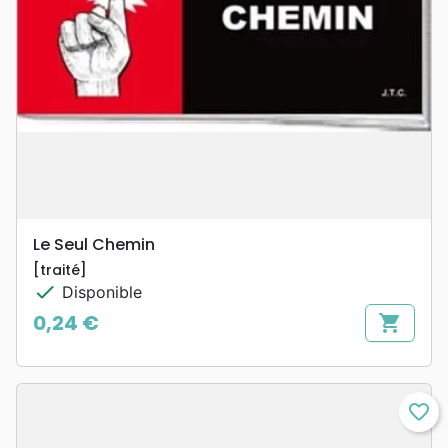
Le Seul Chemin
[traité]
check
Disponible
0,24 €
shopping_cart
Prix
favorite_border