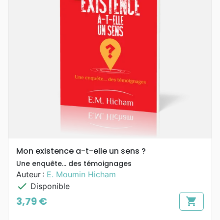
Mon existence a-t-elle un sens ?
Une enquête… des témoignages
Auteur :
E. Moumin Hicham
check
Disponible
3,79 €
shopping_cart
Prix