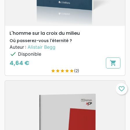
L'homme sur la croix du milieu
Où passerez-vous l'éternité ?
Auteur :
Alistair Begg
check
Disponible
4,64 €
shopping_cart
Prix
(2)
star
star
star
star
star
favorite_border