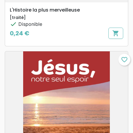
L'Histoire la plus merveilleuse
[traité]
check
Disponible
0,24 €
shopping_cart
Prix
favorite_border