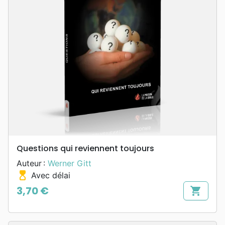
Questions qui reviennent toujours
Auteur :
Werner Gitt
hourglass_top
Avec délai
3,70 €
shopping_cart
Prix