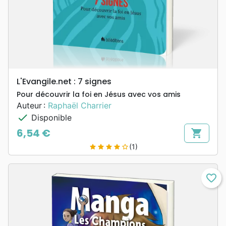
L'Evangile.net : 7 signes
Pour découvrir la foi en Jésus avec vos amis
Auteur :
Raphaël Charrier
check
Disponible
6,54 €
shopping_cart
Prix
(1)
star
star
star
star
star_border
favorite_border