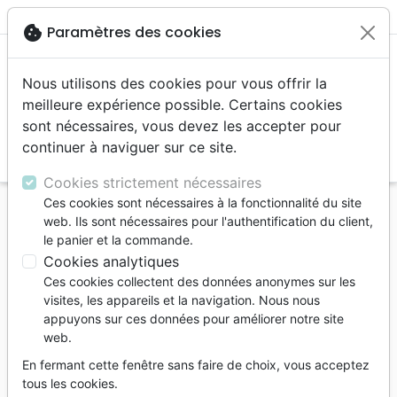
menu
shopping_cart
account_circle
cookie
Paramètres des cookies
Nous utilisons des cookies pour vous offrir la
meilleure expérience possible. Certains cookies
sont nécessaires, vous devez les accepter pour
continuer à naviguer sur ce site.
search
Reche
Cookies strictement nécessaires
Ces cookies sont nécessaires à la fonctionnalité du site
Accueil
Livres
Evangelisation
web. Ils sont nécessaires pour l'authentification du client,
le panier et la commande.
Evangelisation
Cookies analytiques
81
produits
Ces cookies collectent des données anonymes sur les
visites, les appareils et la navigation. Nous nous
appuyons sur ces données pour améliorer notre site
tune
Filtrer
web.
En fermant cette fenêtre sans faire de choix, vous acceptez
Livres
Conseil
tous les cookies.
d'évangélisation
d'évangélisation