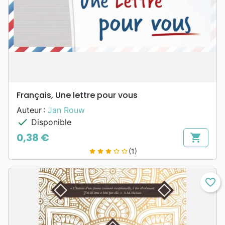
Français, Une lettre pour vous
Auteur :
Jan Rouw
check
Disponible
0,38 €
shopping_cart
Prix
(1)
star
star
star
star_border
star_border
favorite_border