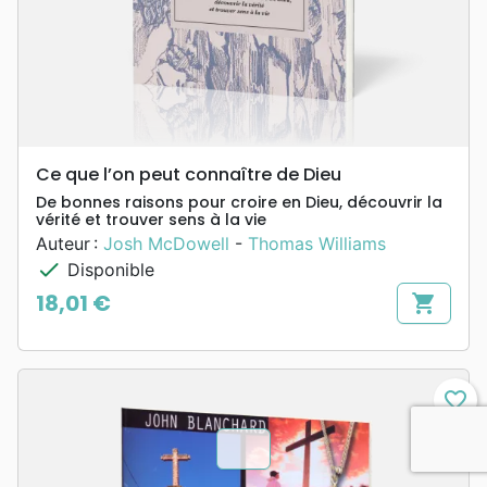
Ce que l’on peut connaître de Dieu
De bonnes raisons pour croire en Dieu, découvrir la
vérité et trouver sens à la vie
Auteur :
Josh McDowell
-
Thomas Williams
check
Disponible
18,01 €
shopping_cart
Prix
favorite_border
chevron_u