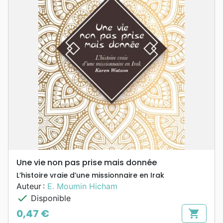
Une vie non pas prise mais donnée
L’histoire vraie d’une missionnaire en Irak
Auteur :
E. Moumin Hicham
check
Disponible
0,47 €
shopping_cart
Prix