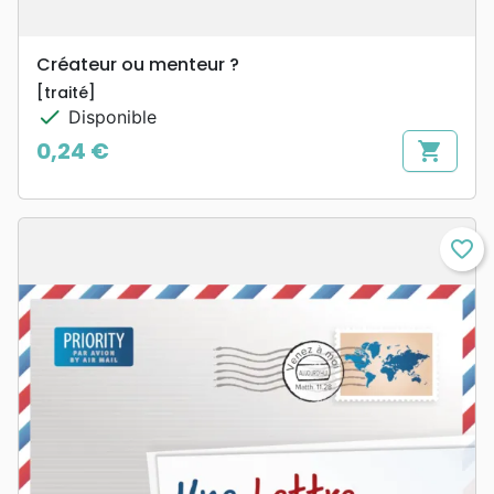
Créateur ou menteur ?
[traité]
check
Disponible
0,24 €
shopping_cart
Prix
favorite_border