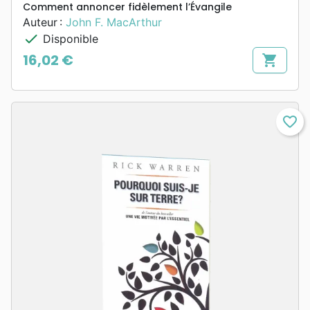
Comment annoncer fidèlement l’Évangile
Auteur :
John F. MacArthur
check
Disponible
16,02 €
shopping_cart
Prix
favorite_border