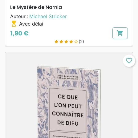
Le Mystère de Narnia
Auteur :
Michael Stricker
hourglass_top
Avec délai
1,90 €
shopping_cart
Prix
(2)
star
star
star
star
star_border
favorite_border