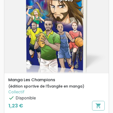
Manga Les Champions
(édition sportive de l'Évangile en manga)
Collectif
check
Disponible
1,23 €
shopping_cart
Prix