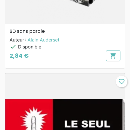
BD sans parole
Auteur :
Alain Auderset
check
Disponible
2,84 €
shopping_cart
Prix
favorite_border