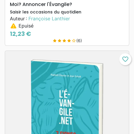
Moi? Annoncer l'Évangile?
Saisir les occasions du quotidien
Auteur :
Françoise Lanthier
warning
Epuisé
12,23 €
Prix
(6)
star
star
star
star
star_border
favorite_border