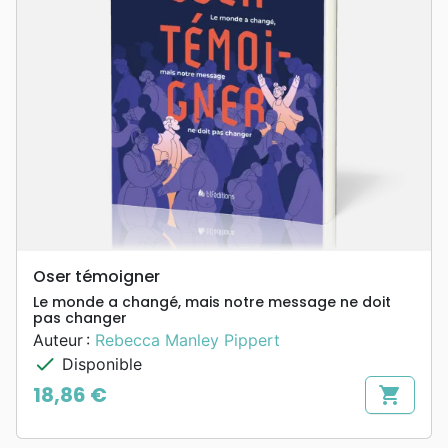
Oser témoigner
Le monde a changé, mais notre message ne doit
pas changer
Auteur :
Rebecca Manley Pippert
check
Disponible
18,86 €
shopping_cart
Prix