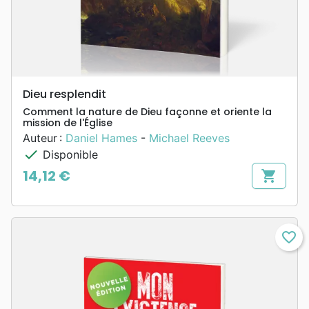
Dieu resplendit
Comment la nature de Dieu façonne et oriente la
mission de l'Église
Auteur :
Daniel Hames
-
Michael Reeves
check
Disponible
14,12 €
shopping_cart
Prix
favorite_border