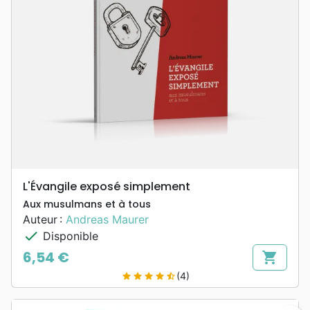
L'Évangile exposé simplement
Aux musulmans et à tous
Auteur :
Andreas Maurer
check
Disponible
6,54 €
shopping_cart
Prix
(4)
star
star
star
star
star_half