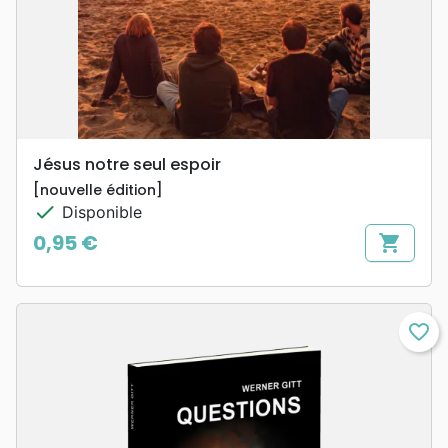
Jésus notre seul espoir
[nouvelle édition]
check
Disponible
0,95 €
shopping_cart
Prix
favorite_border