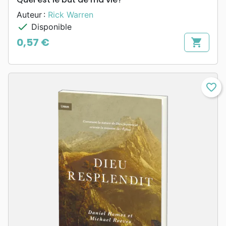
Auteur :
Rick Warren
check
Disponible
0,57 €
shopping_cart
Prix
favorite_border