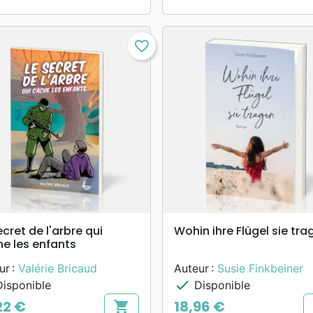
favorite_border
search
search
APERÇU RAPIDE
APERÇU RAPIDE
ecret de l'arbre qui
Wohin ihre Flügel sie tra
e les enfants
ur :
Valérie Bricaud
Auteur :
Susie Finkbeiner
check
isponible
Disponible
22 €
18,96 €
shopping_cart