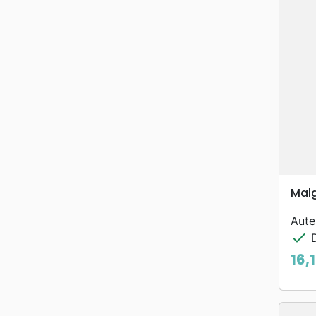
Malg
Aute
check
D
16,
Prix