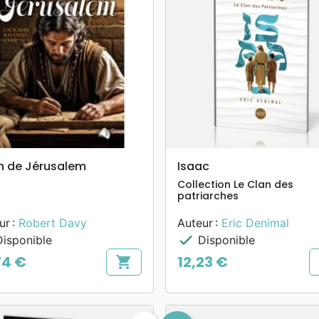
search
search
APERÇU RAPIDE
APERÇU RAPIDE
in de Jérusalem
Isaac
Collection Le Clan des
patriarches
ur :
Robert Davy
Auteur :
Eric Denimal
check
isponible
Disponible
74 €
12,23 €
shopping_cart
Prix