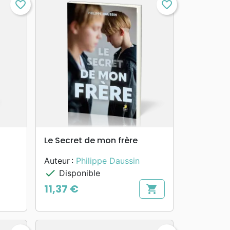
favorite_border
favorite_border
search
APERÇU RAPIDE
Le Secret de mon frère
Auteur :
Philippe Daussin
check
Disponible
11,37 €
shopping_cart
Prix