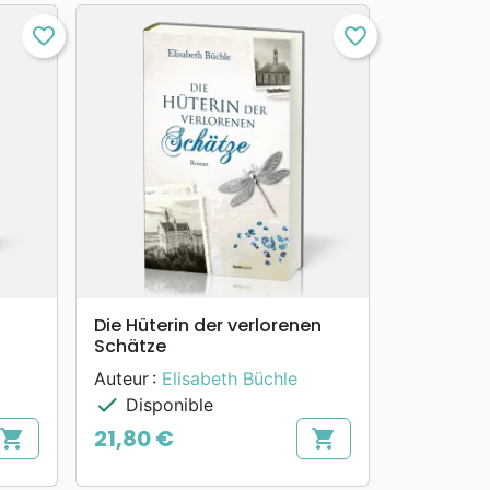
favorite_border
favorite_border
search
APERÇU RAPIDE
Die Hüterin der verlorenen
Schätze
Auteur :
Elisabeth Büchle
check
Disponible
21,80 €
shopping_cart
shopping_cart
Prix