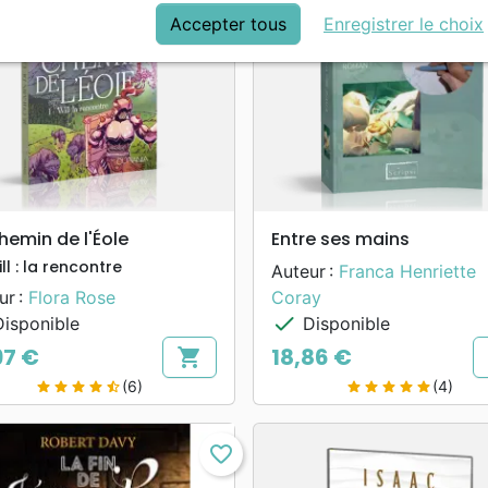
Accepter tous
Enregistrer le choix
search
search
APERÇU RAPIDE
APERÇU RAPIDE
hemin de l'Éole
Entre ses mains
ill : la rencontre
Auteur :
Franca Henriette
ur :
Flora Rose
Coray
check
isponible
Disponible
97 €
18,86 €
shopping_cart
Prix
(6)
(4)
star
star
star
star
star_half
star
star
star
star
star
favorite_border