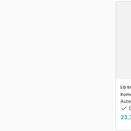
La s
Rom
Aute
check
D
23,
Prix