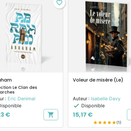
favorite_border
search
search
APERÇU RAPIDE
APERÇU RAPIDE
aham
Voleur de misère (Le)
ection Le Clan des
iarches
ur :
Eric Denimal
Auteur :
Isabelle Davy
check
isponible
Disponible
23 €
15,17 €
shopping_cart
Prix
(1)
star
star
star
star
star