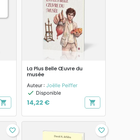
search
APERÇU RAPIDE
La Plus Belle Œuvre du
musée
Auteur :
Joëlle Peiffer
check
Disponible
14,22 €
shopping_cart
shopping_cart
Prix
favorite_border
favorite_border