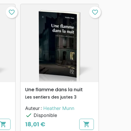
favorite_border
favorite_border
search
APERÇU RAPIDE
Une flamme dans la nuit
Les sentiers des justes 3
Auteur :
Heather Munn
check
Disponible
18,01 €
shopping_cart
shopping_cart
Prix