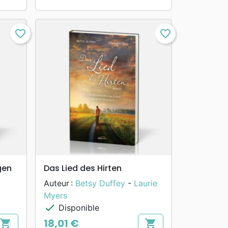
favorite_border
favorite_border
search
APERÇU RAPIDE
gen
Das Lied des Hirten
Auteur :
Betsy Duffey
-
Laurie
Myers
check
Disponible
18,01 €
shopping_cart
shopping_cart