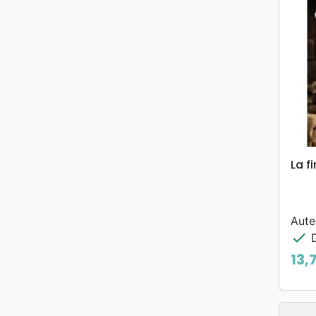
La f
Aute
check
D
13,
Prix