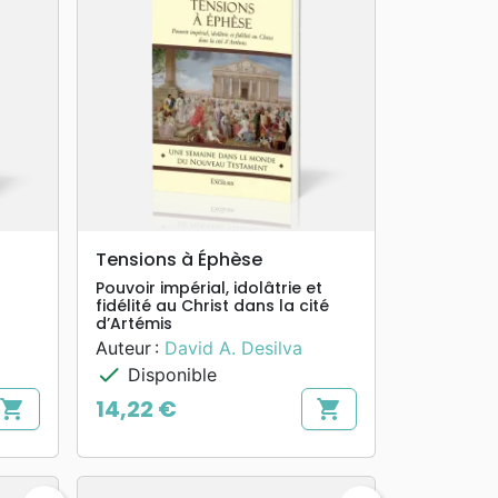
search
APERÇU RAPIDE
Tensions à Éphèse
Pouvoir impérial, idolâtrie et
fidélité au Christ dans la cité
d’Artémis
Auteur :
David A. Desilva
check
Disponible
14,22 €
shopping_cart
shopping_cart
Prix