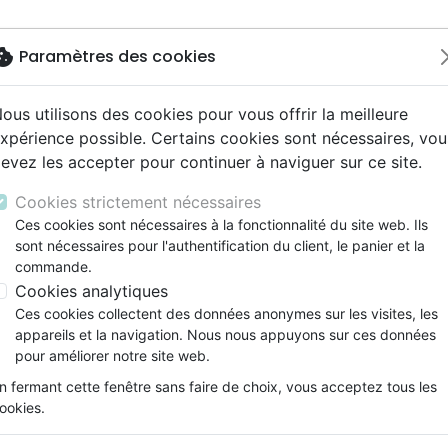
okie
Paramètres des cookies
ous utilisons des cookies pour vous offrir la meilleure
Nouveautés
Bibles
Livres
eBooks
Jeunesse
M
xpérience possible. Certains cookies sont nécessaires, vou
evez les accepter pour continuer à naviguer sur ce site.
eaux Testaments
ine
lité
 ans
lations
ns animés
s
Etude biblique
Bandes dessinées
Découverte de la foi
Adolescents, jeunes
Rap, Hip-hop
Films, fiction
Jeux
ons
cation
e
2 ans
ry, Latino, Folk
gnement, conférences
elisation
Segond 21
Famille, couple
Méditations
Bibles jeunesse
Instrumental
Documentaires, reportage
Accessoires de Bible
Cookies strictement nécessaires
iles
e
esse
ro
iels
Segond
Souffrance, Relation d'aide
Souffrance, Relation d'aide
Louange, Adoration
Papeterie
Ces cookies sont nécessaires à la fonctionnalité du site web. Ils
omans
k
elisation
ue
esse
sont nécessaires pour l'authentification du client, le panier et la
NEG
Santé
Psychologie
Hardrock, Métal
commande.
cations
ts
le, Couple
l, Soul
Darby
Ethique, société, politique
Apologétique
Pop, Rock
Cookies analytiques
ation
Événements actuels
Ces cookies collectent des données anonymes sur les visites, les
appareils et la navigation. Nous nous appuyons sur ces données
ar :
Par page :
pour améliorer notre site web.
n fermant cette fenêtre sans faire de choix, vous acceptez tous les
favorite_border
ookies.