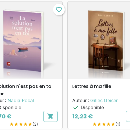
favorite_border
search
search
APERÇU RAPIDE
APERÇU RAPIDE
olution n'est pas en toi
Lettres à ma fille
an
ur :
Nadia Pocal
Auteur :
Gilles Geiser
check
isponible
Disponible
70 €
12,23 €
shopping_cart
Prix
(3)
(1)
star
star
star
star
star
star
star
star
star
star