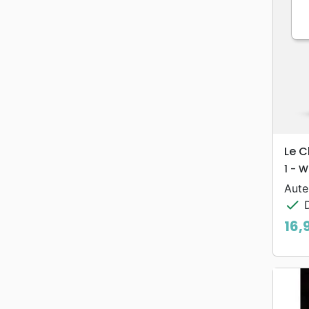
Le C
1 - W
Aute
check
D
16,
Prix