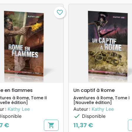
favorite_border
search
search
APERÇU RAPIDE
APERÇU RAPIDE
e en flammes
Un captif à Rome
tures à Rome, Tome II
Aventures à Rome, Tome I
velle édition]
[Nouvelle édition]
ur :
Kathy Lee
Auteur :
Kathy Lee
check
isponible
Disponible
37 €
11,37 €
shopping_cart
Prix