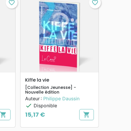
favorite_border
favorite_border
search
APERÇU RAPIDE
Kiffe la vie
[Collection Jeunesse] -
Nouvelle édition
Auteur :
Philippe Daussin
check
Disponible
15,17 €
shopping_cart
shopping_cart
Prix