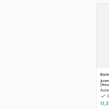
Rom
Aven
[Nou
Aute
check
D
11,
Prix