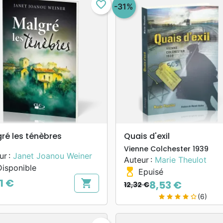
favorite_border
-31%
search
search
APERÇU RAPIDE
APERÇU RAPIDE
ré les ténèbres
Quais d'exil
Vienne Colchester 1939
ur :
Janet Joanou Weiner
Auteur :
Marie Theulot
isponible
hourglass_top
Epuisé
11 €
shopping_cart
8,53 €
12,32 €
Prix de base
Prix
(6)
star
star
star
star
star_border