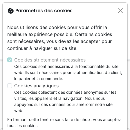
menu
shopping_cart
account_circle
cookie
Paramètres des cookies
Nous utilisons des cookies pour vous offrir la
meilleure expérience possible. Certains cookies
sont nécessaires, vous devez les accepter pour
continuer à naviguer sur ce site.
search
Reche
Cookies strictement nécessaires
Ces cookies sont nécessaires à la fonctionnalité du site
Accueil
Livres
Romans
web. Ils sont nécessaires pour l'authentification du client,
Isaac - Collection Le Clan des patriarches
le panier et la commande.
Cookies analytiques
Isaac
Ces cookies collectent des données anonymes sur les
Collection Le Clan des patriarches
visites, les appareils et la navigation. Nous nous
appuyons sur ces données pour améliorer notre site
Auteur :
Eric Denimal
web.
Référence
BIBLIO3053
EAN
9782386230530
En fermant cette fenêtre sans faire de choix, vous acceptez
Éditions Bibli'o
Editeur
tous les cookies.