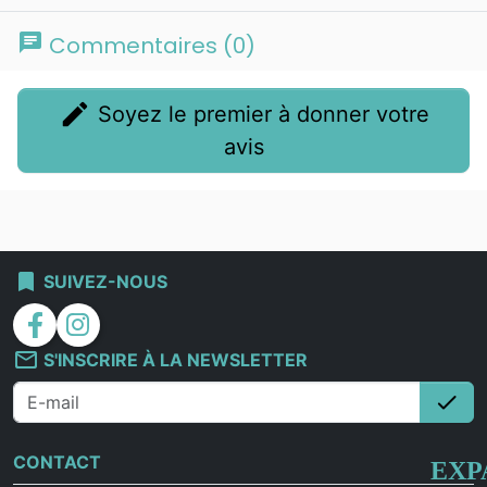
chat
Commentaires (0)
edit
Soyez le premier à donner votre
avis
bookmark
SUIVEZ-NOUS
facebook
instagram
mail_outline
S'INSCRIRE À LA NEWSLETTER
check
S'i
CONTACT