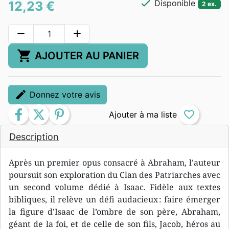
check
Disponible
12,23 €
2 ex.
remove
add
shopping_cart
AJOUTER AU PANIER
edit
Donnez votre avis
facebook
twitter
pinterest
favorite_border
Description
Après un premier opus consacré à Abraham, l’auteur
poursuit son exploration du Clan des Patriarches avec
un second volume dédié à Isaac. Fidèle aux textes
bibliques, il relève un défi audacieux : faire émerger
la figure d’Isaac de l’ombre de son père, Abraham,
géant de la foi, et de celle de son fils, Jacob, héros au