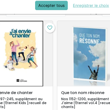
Accepter tous
Enregistrer le choix
ar :
Par page :
favorite_border
search
search
APERÇU RAPIDE
APERÇU RAPIDE
 envie de chanter
Que ton nom résonne
197-245, supplément au
Nos 1152-1200, supplément
e l'Éternel Kids [recueil de
J'aime l'Éternel vol.4 [recue
ts]
chants]