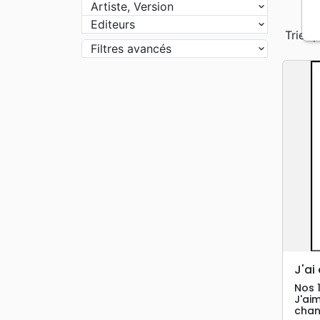
Artiste, Version
Editeurs
Trier p
Filtres avancés
J'ai
Nos 
J'aim
chan