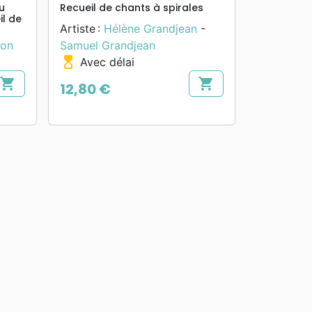
u
Recueil de chants à spirales
il de
Artiste :
Hélène Grandjean
-
ion
Samuel Grandjean
hourglass_top
Avec délai
shopping_cart
shopping_cart
12,80 €
Prix