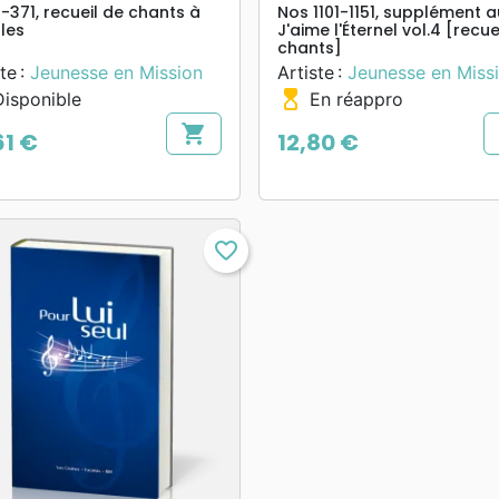
-371, recueil de chants à
Nos 1101-1151, supplément a
ales
J'aime l'Éternel vol.4 [recue
chants]
te :
Jeunesse en Mission
Artiste :
Jeunesse en Miss
hourglass_top
isponible
En réappro
shopping_cart
61 €
12,80 €
Prix
favorite_border