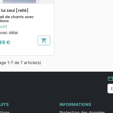
search
APERÇU RAPIDE
lui seul [relié]
eil de chants avec
tions
ctif
vec délai
shopping_cart
49 €
age 1-7 de 7 article(s)
mail_outlin
UITS
INFORMATIONS
tions
Protection des données