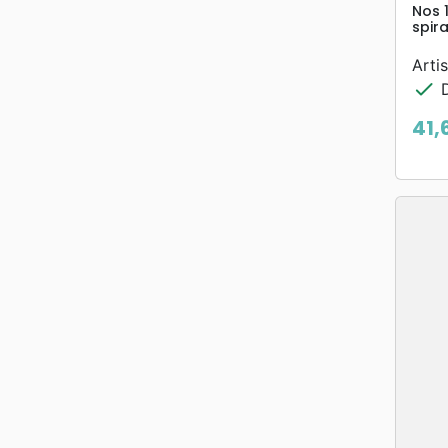
Nos 1
spir
Artis
check
D
41,
Prix