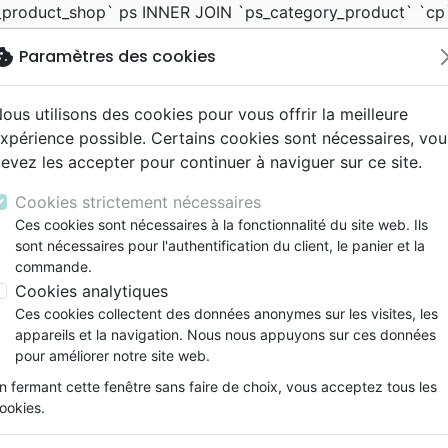
_product_shop` ps INNER JOIN `ps_category_product` `cp`
ategory and c.active = 1 INNER JOIN `ps_category_shop` `
okie
Paramètres des cookies
', 'search')) SELECT c.id_category as id, c.level_depth, c.i
.id_category and c.active = 1 and cs.id_shop = 19 INNER 
= 1 ORDER BY cs.position
ous utilisons des cookies pour vous offrir la meilleure
xpérience possible. Certains cookies sont nécessaires, vou
evez les accepter pour continuer à naviguer sur ce site.
Cookies strictement nécessaires
Ces cookies sont nécessaires à la fonctionnalité du site web. Ils
Nouveautés
Bibles
Livres
eBooks
Jeunesse
M
sont nécessaires pour l'authentification du client, le panier et la
commande.
Cookies analytiques
eaux Testaments
entaires
tion
ogétique
ine
cation
e
elisation
ts
ation
s dessinées
lité
 ans
lations
ns animés
elisation
Etude biblique
Famille, couple
Souffrance, Relation d'aide
Santé
Ethique, société, politique
Événements actuels
Fêtes chrétiennes
Livres cadeaux
Recueils de chants
Audio
Découverte de la foi
Adolescents, jeunes
Rap, Hip-hop
Films, fiction
Accessoires de Bible
Ces cookies collectent des données anonymes sur les visites, les
ons
e
2 ans
ry, Latino, Folk
gnement, conférences
iels
Segond 21
Méditations
Bibles jeunesse
Instrumental
Documentaires, reportage
Papeterie
appareils et la navigation. Nous nous appuyons sur ces données
iles
esse
ro
Segond
Souffrance, Relation d'aide
Louange, Adoration
Tableaux et posters
pour améliorer notre site web.
cueils de chants
k
ue
esse
NEG
Psychologie
Hardrock, Métal
n fermant cette fenêtre sans faire de choix, vous acceptez tous les
cations
le, Couple
l, Soul
Darby
Apologétique
Pop, Rock
ookies.
Recueils de chants
Recueil enfa