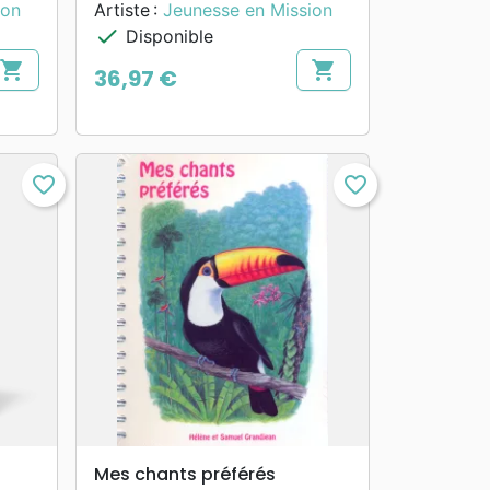
ion
Artiste :
Jeunesse en Mission
check
Disponible
shopping_cart
shopping_cart
36,97 €
Prix
favorite_border
favorite_border
search
APERÇU RAPIDE
Mes chants préférés