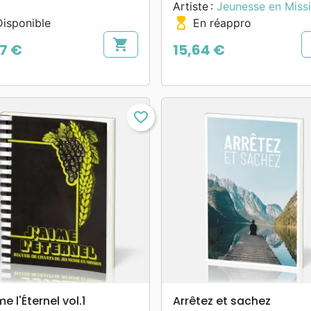
Artiste :
Jeunesse en Miss
hourglass_top
isponible
En réappro
shopping_cart
17 €
15,64 €
Prix
favorite_border
search
search
APERÇU RAPIDE
APERÇU RAPIDE
me l'Éternel vol.1
Arrêtez et sachez