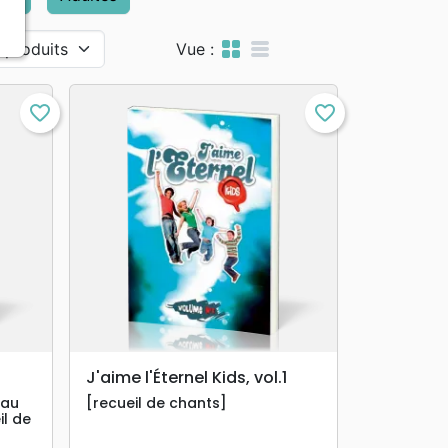
grid_view
table_rows
Vue :
favorite_border
favorite_border
search
APERÇU RAPIDE
J'aime l'Éternel Kids, vol.1
 au
[recueil de chants]
il de