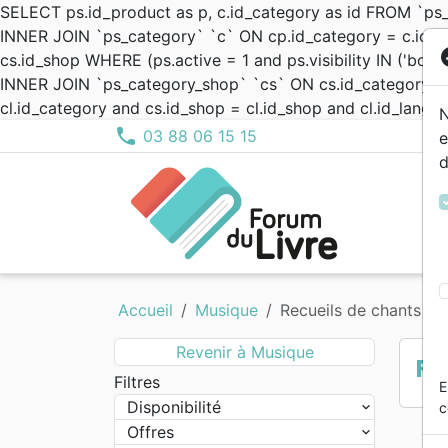
SELECT ps.id_product as p, c.id_category as id FROM `ps
INNER JOIN `ps_category` `c` ON cp.id_category = c.id_c
co
cs.id_shop WHERE (ps.active = 1 and ps.visibility IN ('both
INNER JOIN `ps_category_shop` `cs` ON cs.id_category = c
cl.id_category and cs.id_shop = cl.id_shop and cl.id_lang 
N
phone
03 88 06 15 15
e
d
Bibles standard
Méditations
Témoignages, biographies
Romans
Romans, Histoires
0 - 4 ans
Alternatif, Punk, Ska
Concerts, spectacles
Calendriers, agendas
Objets cadeaux
Nouv
Comm
Erudi
Apol
Doctr
Edifi
Eglis
Evang
Enfan
Form
Bande
Actua
6 - 9
Compi
Dessi
Evang
Accueil
Musique
Recueils de chants
Nuova Traduzione Vivente
Biographies
4 - 6 ans
MP3
Epoque Biblique
Cartes
Porti
Eglis
9 - 1
Count
Ensei
Logic
Bibles d'étude
Erudition
Blues, Jazz, RnB
Habits
Evang
Jeun
Elect
Jeux
Revenir à Musique
Re
Bibles petit format
Doctrine
Noël, Musique de fête
eBoo
Éthiq
Jeun
Filtres
E
Bibles grand format
Edification
Classique
Appli
Famil
Gospe
Disponibilité
c
Offres