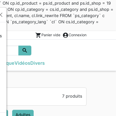
 ON cp.id_product = ps.id_product and ps.id_shop = 19
cs` ON cp.id_category = cs.id_category and ps.id_shop =
d_parent, cl.name, cl.link_rewrite FROM `ps_category` c
JOIN `ps_category_lang` `cl` ON cs.id_category =
shopping_cart
account_circle
Panier vide
Connexion
s
search
Rechercher
usique
Vidéos
Divers
Français courant
Bibles
Recueil enfants
Recueils de chants
Histoires vraies, témoignages
Traités, Brochures (<16 p.)
s
NBS
Commentaires
Reggae
Semeur
Formation
Audio-Bibles
Nouvel Age, Esoterisme
7
produits
Divers
nts
Adultes