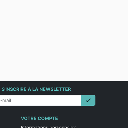
e
S'INSCRIRE À LA NEWSLETTER
check
S'inscrire
VOTRE COMPTE
Informations personnelles