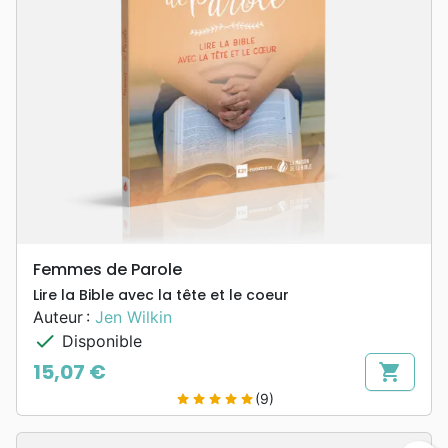
Femmes de Parole
Lire la Bible avec la tête et le coeur
Auteur :
Jen Wilkin
check
Disponible
15,07 €
shopping_cart
Prix
(9)
star
star
star
star
star