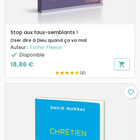
Stop aux faux-semblants !
Oser dire à Dieu quand ça va mal
Auteur :
Esther Fleece
check
Disponible
18,86 €
shopping_cart
Prix
(4)
star
star
star
star
star_half
favorite_border