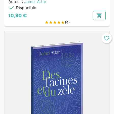
Auteur :
Jamel Attar
check
Disponible
10,90 €
shopping_cart
Prix
(4)
star
star
star
star
star_half
favorite_border