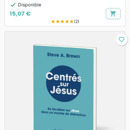
check
Disponible
15,07 €
shopping_cart
Prix
(2)
star
star
star
star
star
favorite_border