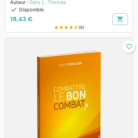
Auteur :
Gary L. Thomas
check
Disponible
19,43 €
shopping_cart
Prix
(6)
star
star
star
star
star_half
favorite_border