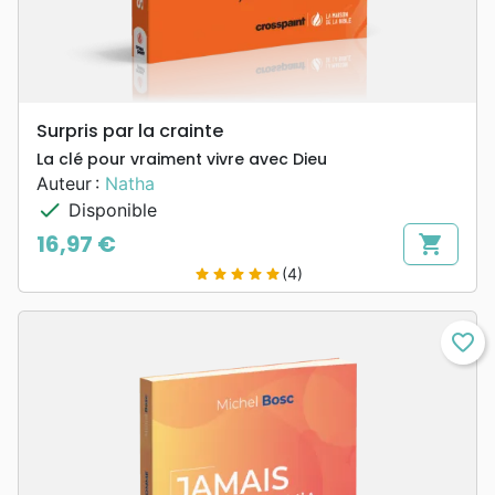
Surpris par la crainte
La clé pour vraiment vivre avec Dieu
Auteur :
Natha
check
Disponible
16,97 €
shopping_cart
Prix
(4)
star
star
star
star
star
favorite_border