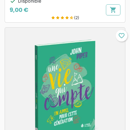
check
Disponible
9,00 €
shopping_cart
Prix
(2)
star
star
star
star
star_half
favorite_border