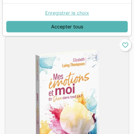
Enregistrer le choix
grid_view
table_rows
chevron_right
Suivan
Vue :
1
2
3
…
18
Accepter tous
favorite_border