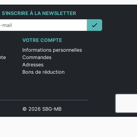
e
S'INSCRIRE À LA NEWSLETTER
check
S'inscrire
VOTRE COMPTE
Informations personnelles
nte
Commandes
Adresses
Bons de réduction
© 2026 SBG-MB