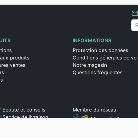
mail_outlin
UITS
INFORMATIONS
tions
Protection des données
aux produits
Conditions générales de ve
ures ventes
Notre magasin
rs
Questions fréquentes
rs
ck
Ecoute et conseils
Membre du réseau
ck
Service de livraison
ck
Paiement sécurisé
ck
Satisfait ou remboursé