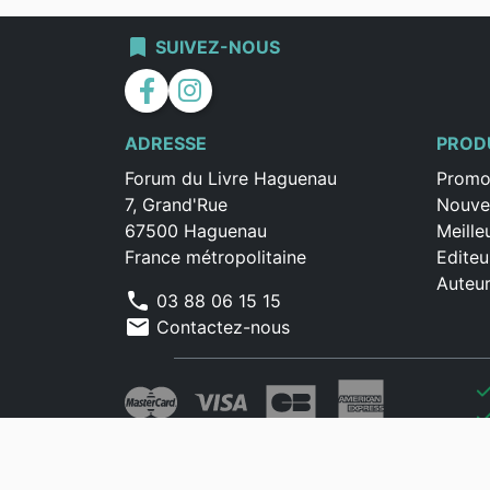
bookmark
SUIVEZ-NOUS
facebook
instagram
ADRESSE
PROD
Forum du Livre Haguenau
Promo
7, Grand'Rue
Nouve
67500 Haguenau
Meille
France métropolitaine
Editeu
Auteu
phone
03 88 06 15 15
mail
Contactez-nous
che
che
che
che