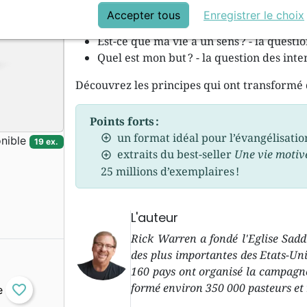
Accepter tous
Enregistrer le choix
Pourquoi suis-je en vie ? - la question de
Est-ce que ma vie a un sens ? - la questio
Quel est mon but ? - la question des inte
Découvrez les principes qui ont transformé d
Points forts :
un format idéal pour l’évangélisation
nible
19 ex.
extraits du best-seller
Une vie motivé
25 millions d’exemplaires !
L'auteur
Rick Warren a fondé l'Eglise Saddl
des plus importantes des Etats-Unis
160 pays ont organisé la campagne 
formé environ 350 000 pasteurs et 
favorite_border