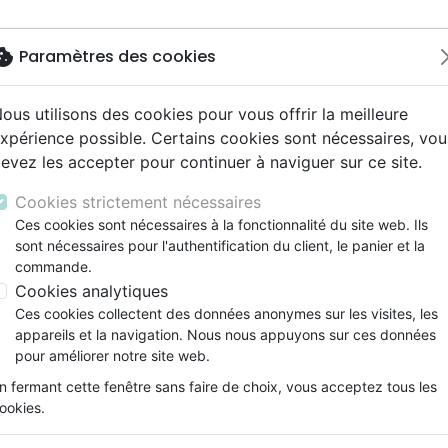
okie
Paramètres des cookies
ous utilisons des cookies pour vous offrir la meilleure
Nouveautés
Bibles
Livres
eBooks
Jeunesse
M
xpérience possible. Certains cookies sont nécessaires, vou
evez les accepter pour continuer à naviguer sur ce site.
eaux Testaments
ine
lité
 ans
lations
ns animés
s
Etude biblique
Bandes dessinées
Découverte de la foi
Adolescents, jeunes
Rap, Hip-hop
Films, fiction
Jeux
i suis-je sur terre?
ons
cation
e
2 ans
ry, Latino, Folk
gnement, conférences
elisation
Segond 21
Famille, couple
Méditations
Bibles jeunesse
Instrumental
Documentaires, reportage
Accessoires de Bible
Cookies strictement nécessaires
iles
e
esse
ro
iels
Segond
Souffrance, Relation d'aide
Souffrance, Relation d'aide
Louange, Adoration
Papeterie
Pourquoi suis-je sur terre?
Ces cookies sont nécessaires à la fonctionnalité du site web. Ils
k
elisation
ue
esse
sont nécessaires pour l'authentification du client, le panier et la
NEG
Santé
Psychologie
Hardrock, Métal
Auteur :
Rick Warren
commande.
cations
ts
le, Couple
l, Soul
Darby
Ethique, société, politique
Apologétique
Pop, Rock
Cookies analytiques
Référence
PDM2010
EAN
9782940413645
E
ation
Événements actuels
Ces cookies collectent des données anonymes sur les visites, les
Description
Détails du produit
appareils et la navigation. Nous nous appuyons sur ces données
pour améliorer notre site web.
n fermant cette fenêtre sans faire de choix, vous acceptez tous les
Vous n’êtes pas là par hasard !
ookies.
Cette brochure répond aux trois plus import