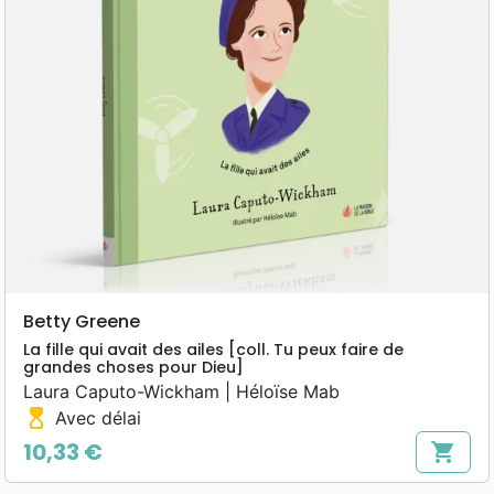
Betty Greene
La fille qui avait des ailes [coll. Tu peux faire de
grandes choses pour Dieu]
Laura Caputo-Wickham | Héloïse Mab
hourglass_top
Avec délai
10,33 €
shopping_cart
Prix