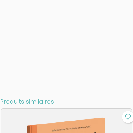
Produits similaires
favorite_border