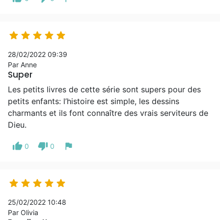





28/02/2022 09:39
Par Anne
Super
Les petits livres de cette série sont supers pour des
petits enfants: l’histoire est simple, les dessins
charmants et ils font connaître des vrais serviteurs de
Dieu.
thumb_up
thumb_down
flag
0
0





25/02/2022 10:48
Par Olivia