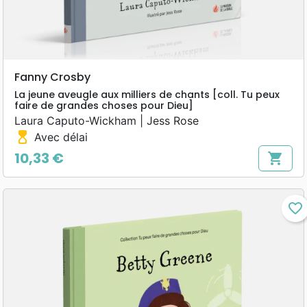
Fanny Crosby
La jeune aveugle aux milliers de chants [coll. Tu peux
faire de grandes choses pour Dieu]
Laura Caputo-Wickham | Jess Rose
hourglass_top
Avec délai
10,33 €
shopping_cart
Prix
favorite_border