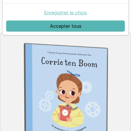
Auteur :
Laura Caputo-Wickham
| Illustrateur :
Isabel Muñoz
Enregistrer le choix
Référence
MB3592
EAN
9782826035923
Accepter tous
La Maison de la Bible
Editeur