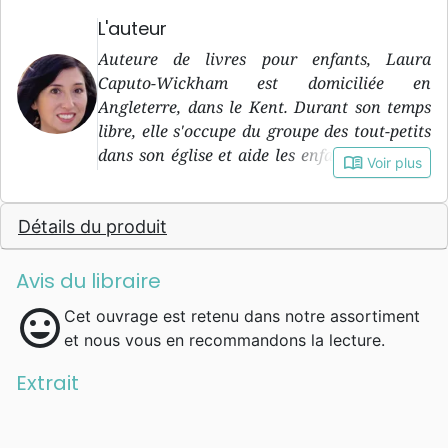
L'auteur
Auteure de livres pour enfants, Laura
Caputo-Wickham est domiciliée en
Angleterre, dans le Kent. Durant son temps
libre, elle s'occupe du groupe des tout-petits
dans son église et aide les enfants de l’école
book_open
Voir plus
primaire de son quartier dans
l’apprentissage de la lecture.
Détails du produit
Avis du libraire
mood
Cet ouvrage est retenu dans notre assortiment
et nous vous en recommandons la lecture.
Extrait