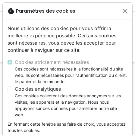
menu
shopping_cart
account_circle
cookie
Paramètres des cookies
Nous utilisons des cookies pour vous offrir la
meilleure expérience possible. Certains cookies
sont nécessaires, vous devez les accepter pour
continuer à naviguer sur ce site.
search
Reche
Cookies strictement nécessaires
Ces cookies sont nécessaires à la fonctionnalité du site
Accueil
Livres
Enfants
4 à 6 ans
web. Ils sont nécessaires pour l'authentification du client,
Corrie ten Boom - Le secret d'une femme
le panier et la commande.
courageuse [coll. Tu peux faire de grandes choses
Cookies analytiques
pour Dieu]
Ces cookies collectent des données anonymes sur les
visites, les appareils et la navigation. Nous nous
Corrie ten Boom
appuyons sur ces données pour améliorer notre site
web.
Le secret d'une femme courageuse [coll.
Tu peux faire de grandes choses pour
En fermant cette fenêtre sans faire de choix, vous acceptez
Dieu]
tous les cookies.