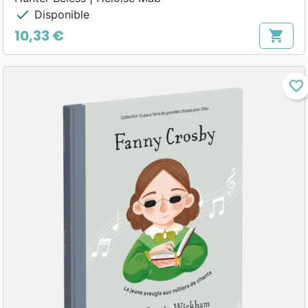
check
Disponible
10,33 €
shopping_cart
Prix
favorite_border