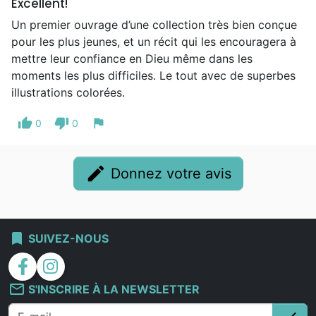
Excellent!
Un premier ouvrage d’une collection très bien conçue
pour les plus jeunes, et un récit qui les encouragera à
mettre leur confiance en Dieu même dans les
moments les plus difficiles. Le tout avec de superbes
illustrations colorées.
thumb_up
thumb_down
flag
0
0
edit
Donnez votre avis
bookmark
SUIVEZ-NOUS
facebook
instagram
mail_outline
S'INSCRIRE À LA NEWSLETTER