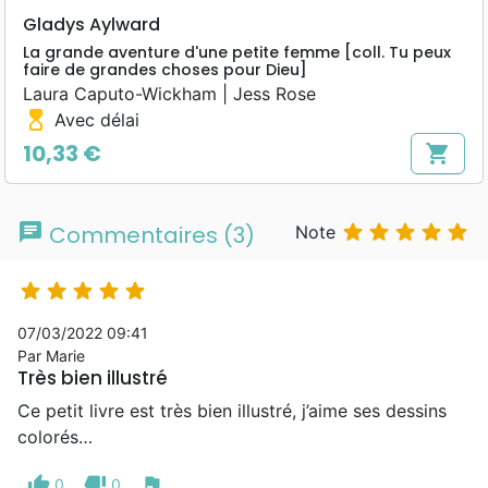
Gladys Aylward
La grande aventure d'une petite femme [coll. Tu peux
faire de grandes choses pour Dieu]
Laura Caputo-Wickham | Jess Rose
hourglass_top
Avec délai
10,33 €
shopping_cart
Prix
chat





Commentaires (3)
Note





07/03/2022 09:41
Par Marie
Très bien illustré
Ce petit livre est très bien illustré, j’aime ses dessins
colorés…
thumb_up
thumb_down
flag
0
0