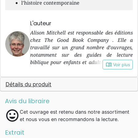
l’histoire contemporaine
L'auteur
Alison Mitchell est responsable des éditions
chez The Good Book Company . Elle a
travaillé sur un grand nombre d’ouvrages,
notamment sur des guides de lecture
biblique pour enfants et adultes, et est elle-
book_open
Voir plus
même l’auteure de plusieurs livres pour
enfants très appréciés, dont La tempête qui
Détails du produit
s’est arrêtée , Jésus et la fosse aux lions et
Miracle à une heure de l’après-midi .
Avis du libraire
mood
Cet ouvrage est retenu dans notre assortiment
et nous vous en recommandons la lecture.
Extrait