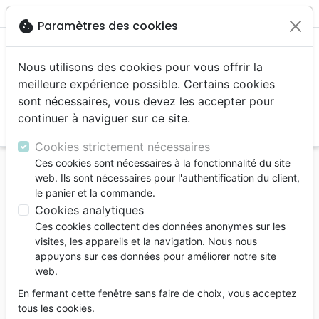
menu
shopping_cart
account_circle
cookie
Paramètres des cookies
Nous utilisons des cookies pour vous offrir la
meilleure expérience possible. Certains cookies
sont nécessaires, vous devez les accepter pour
continuer à naviguer sur ce site.
search
Reche
Cookies strictement nécessaires
Ces cookies sont nécessaires à la fonctionnalité du site
Accueil
Livres
Enfants
4 à 6 ans
Histoires
web. Ils sont nécessaires pour l'authentification du client,
Elizabeth II - La reine qui a choisi de servir son
le panier et la commande.
peuple [coll. Tu peux faire de grandes choses pour
Cookies analytiques
Dieu]
Ces cookies collectent des données anonymes sur les
visites, les appareils et la navigation. Nous nous
Elizabeth II
appuyons sur ces données pour améliorer notre site
web.
La reine qui a choisi de servir son peuple
[coll. Tu peux faire de grandes choses
En fermant cette fenêtre sans faire de choix, vous acceptez
pour Dieu]
tous les cookies.