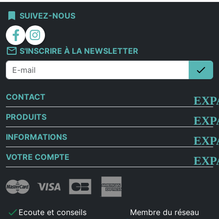
bookmark
SUIVEZ-NOUS
facebook
instagram
mail_outline
S'INSCRIRE À LA NEWSLETTER
check
S'i
CONTACT
PRODUITS
INFORMATIONS
VOTRE COMPTE
check
Ecoute et conseils
Membre du réseau