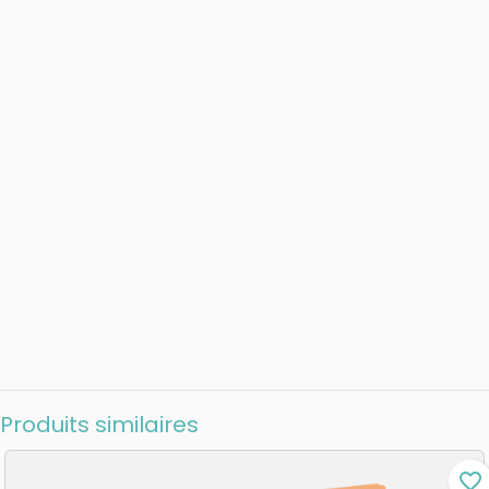
Produits similaires
favorite_border