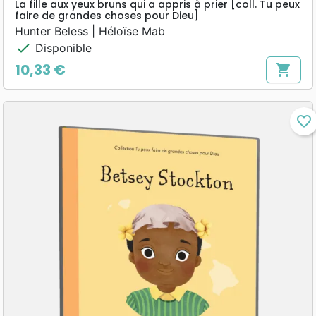
La fille aux yeux bruns qui a appris à prier [coll. Tu peux
faire de grandes choses pour Dieu]
Hunter Beless | Héloïse Mab
check
Disponible
10,33 €
shopping_cart
Prix
favorite_border