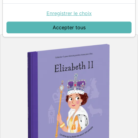
Auteur :
Alison Mitchell
| Illustrateur :
Emma
Randall
Enregistrer le choix
Référence
MB3626
EAN
9782826036265
Accepter tous
La Maison de la Bible
Editeur