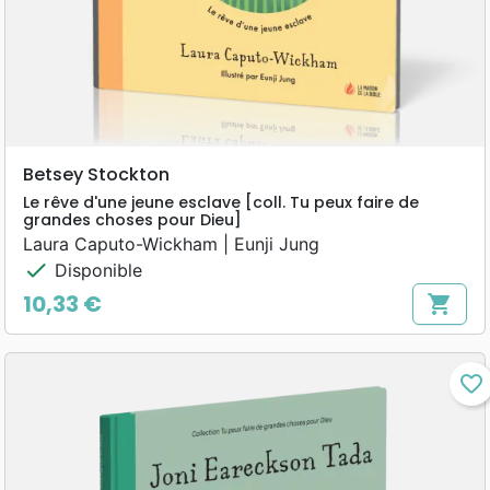
Betsey Stockton
Le rêve d'une jeune esclave [coll. Tu peux faire de
grandes choses pour Dieu]
Laura Caputo-Wickham | Eunji Jung
check
Disponible
10,33 €
shopping_cart
Prix
favorite_border