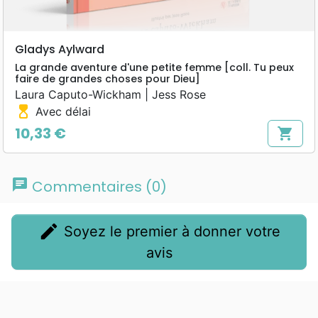
Gladys Aylward
La grande aventure d'une petite femme [coll. Tu peux
faire de grandes choses pour Dieu]
Laura Caputo-Wickham | Jess Rose
hourglass_top
Avec délai
10,33 €
shopping_cart
Prix
chat
Commentaires (0)
edit
Soyez le premier à donner votre
avis