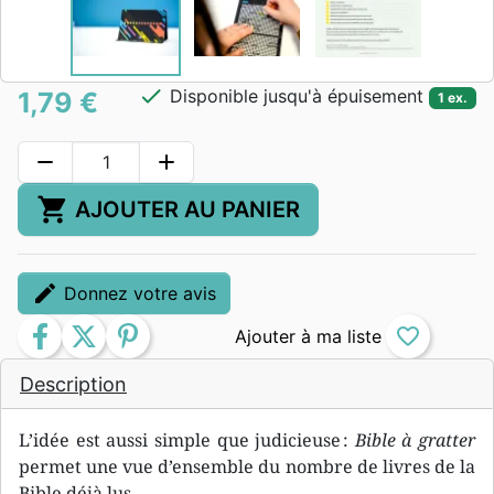
check
Disponible jusqu'à épuisement
1,79 €
1 ex.
remove
add
shopping_cart
AJOUTER AU PANIER
edit
Donnez votre avis
facebook
twitter
pinterest
favorite_border
Description
L’idée est aussi simple que judicieuse :
Bible à gratter
permet une vue d’ensemble du nombre de livres de la
Bible déjà lus.