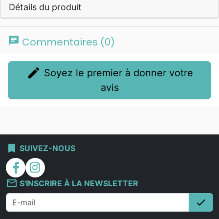
Détails du produit
chat
Commentaires (0)
edit
Soyez le premier à donner votre
avis
bookmark
SUIVEZ-NOUS
facebook
instagram
mail_outline
S'INSCRIRE À LA NEWSLETTER
check
S'i