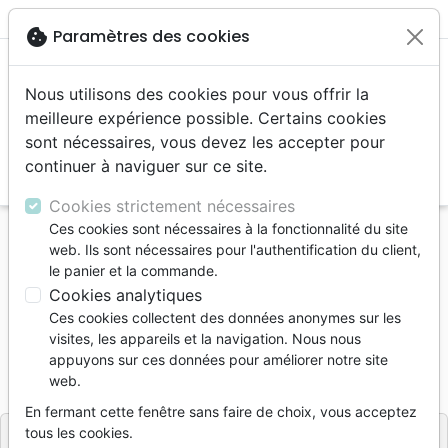
menu
shopping_cart
account_circle
cookie
Paramètres des cookies
Nous utilisons des cookies pour vous offrir la
meilleure expérience possible. Certains cookies
sont nécessaires, vous devez les accepter pour
continuer à naviguer sur ce site.
search
Reche
Cookies strictement nécessaires
Ces cookies sont nécessaires à la fonctionnalité du site
Accueil
Divers
Papeterie
web. Ils sont nécessaires pour l'authentification du client,
Bible à gratter - carte de lecture Biblique
le panier et la commande.
Cookies analytiques
Bible à gratter
Ces cookies collectent des données anonymes sur les
carte de lecture Biblique
visites, les appareils et la navigation. Nous nous
appuyons sur ces données pour améliorer notre site
Référence
BIBLIO6101
EAN
3770017461015
web.
Éditions Bibli'o
Editeur
En fermant cette fenêtre sans faire de choix, vous acceptez
tous les cookies.