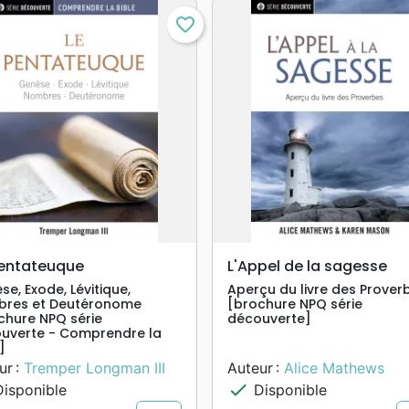
favorite_border
search
search
APERÇU RAPIDE
APERÇU RAPIDE
pentateuque
L'Appel de la sagesse
e, Exode, Lévitique,
Aperçu du livre des Prover
res et Deutéronome
[brochure NPQ série
chure NPQ série
découverte]
uverte - Comprendre la
]
ur :
Tremper Longman III
Auteur :
Alice Mathews
check
isponible
Disponible