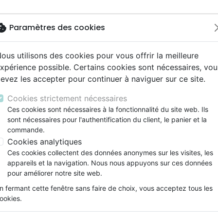
okie
Paramètres des cookies
ous utilisons des cookies pour vous offrir la meilleure
Nouveautés
Bibles
Livres
eBooks
Jeunesse
M
xpérience possible. Certains cookies sont nécessaires, vou
evez les accepter pour continuer à naviguer sur ce site.
eaux Testaments
ine
lité
 ans
lations
ns animés
s
Etude biblique
Bandes dessinées
Découverte de la foi
Adolescents, jeunes
Rap, Hip-hop
Films, fiction
Jeux
 Testament
ons
cation
e
2 ans
ry, Latino, Folk
gnement, conférences
elisation
Segond 21
Famille, couple
Méditations
Bibles jeunesse
Instrumental
Documentaires, reportage
Accessoires de Bible
Cookies strictement nécessaires
iles
e
esse
ro
iels
Segond
Souffrance, Relation d'aide
Souffrance, Relation d'aide
Louange, Adoration
Papeterie
Ces cookies sont nécessaires à la fonctionnalité du site web. Ils
cien Testament
k
elisation
ue
esse
sont nécessaires pour l'authentification du client, le panier et la
NEG
Santé
Psychologie
Hardrock, Métal
commande.
cations
ts
le, Couple
l, Soul
Darby
Ethique, société, politique
Apologétique
Pop, Rock
Cookies analytiques
ation
Événements actuels
Ces cookies collectent des données anonymes sur les visites, les
appareils et la navigation. Nous nous appuyons sur ces données
ar :
Par page :
pour améliorer notre site web.
n fermant cette fenêtre sans faire de choix, vous acceptez tous les
favorite_border
ookies.