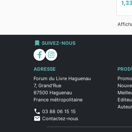
1,3
Prix
Affich
bookmark
SUIVEZ-NOUS
facebook
instagram
ADRESSE
PROD
Forum du Livre Haguenau
Promo
7, Grand'Rue
Nouve
67500 Haguenau
Meille
France métropolitaine
Editeu
Auteu
phone
03 88 06 15 15
mail
Contactez-nous