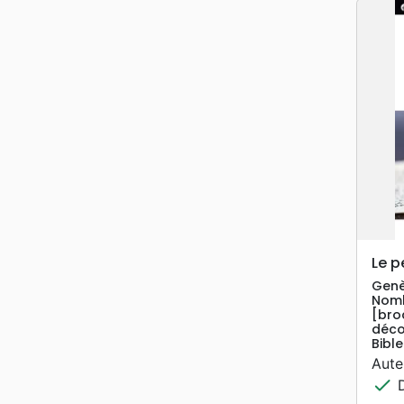
Le 
Genès
Nomb
[bro
déco
Bible
Aute
check
D