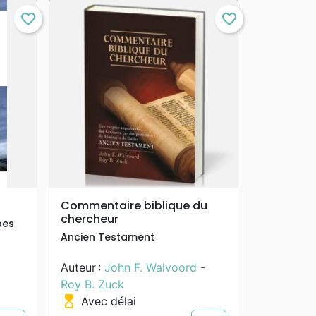
favorite_border
favorite_border
search
APERÇU RAPIDE
Commentaire biblique du
chercheur
bes
Ancien Testament
Auteur :
John F. Walvoord
-
Roy B. Zuck
hourglass_top
Avec délai