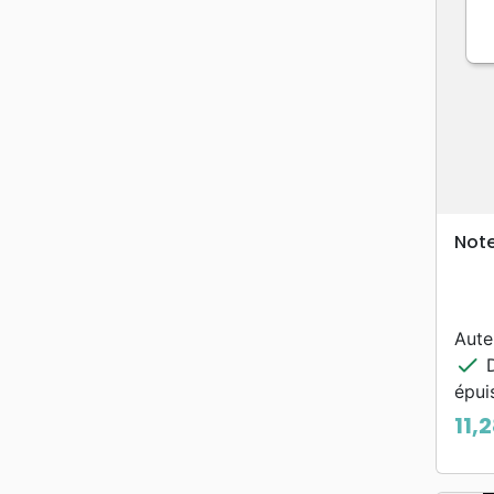
Note
Aute
check
D
épui
11,
Prix