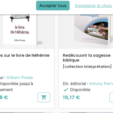
Accepter tous
Enregistrer le choix
search
search
APERÇU RAPIDE
APERÇU RAPIDE
s sur le livre de Néhémie
Redécouvrir la sagesse
biblique
[collection Interprétation]
ur :
Gilbert Presle
isponible jusqu'à
Dir. éditorial :
Antony Perr
check
sement
Disponible
28 €
15,17 €
shopping_cart
Prix