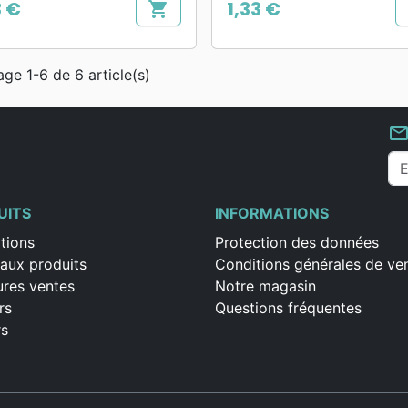
3 €
1,33 €
shopping_cart
Prix
age 1-6 de 6 article(s)
mail_outlin
UITS
INFORMATIONS
tions
Protection des données
aux produits
Conditions générales de ve
ures ventes
Notre magasin
rs
Questions fréquentes
rs