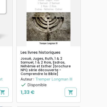
search
APERÇU RAPIDE
Les livres historiques
Josué, Juges, Ruth, 1 & 2
Samuel, 1 & 2 Rois, Esdras,
Néhémie et Esther [brochure
NPQ série découverte -
Comprendre la Bible]
ot
Auteur :
Tremper Longman III
check
Disponible
1,33 €
shopping_cart
shopping_cart
Prix