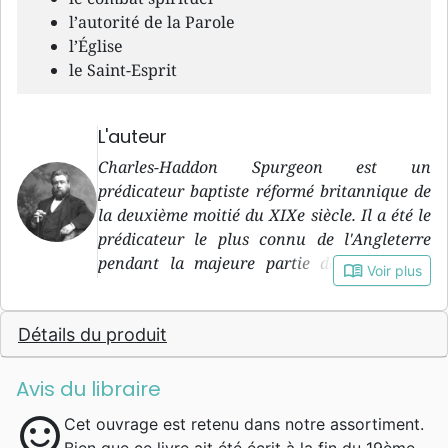
l’autorité de la Parole
l’Église
le Saint-Esprit
L'auteur
Charles-Haddon Spurgeon est un
prédicateur baptiste réformé britannique de
la deuxième moitié du XIXe siècle. Il a été le
prédicateur le plus connu de l'Angleterre
pendant la majeure partie de la seconde
book_open
Voir plus
moitié du XIXe siècle. Son père, James
Spurgeon, et son grand-père, John Spurgeon,
Détails du produit
étant pasteurs, il fut élevé dans la
connaissance de l'Évangile. Cependant, c'est
en chemin vers un rendez-vous qu'une
Avis du libraire
tempête de neige le poussa à rentrer dans
sentiment_satisfied
Cet ouvrage est retenu dans notre assortiment.
une église méthodiste de Colchester et qu'il