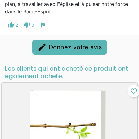
plan, à travailler avec l"église et à puiser notre force
sont en circulation, en sus de 49 volumes de
dans le Saint-Esprit.
commentaires, proverbes, et anecdotes.
thumb_up
thumb_down
flag
2
0
edit
Donnez votre avis
Les clients qui ont acheté ce produit ont
également acheté...
favorite_border