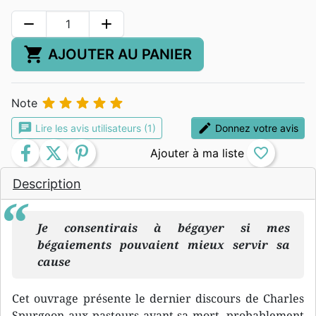
remove
add
shopping_cart
AJOUTER AU PANIER





Note
chat
edit
Lire les avis utilisateurs (1)
Donnez votre avis
facebook
twitter
pinterest
favorite_border
Description
Je consentirais à bégayer si mes
bégaiements pouvaient mieux servir sa
cause
Cet ouvrage présente le dernier discours de Charles
Spurgeon aux pasteurs avant sa mort, probablement