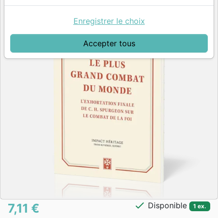
Enregistrer le choix
Accepter tous
check
Disponible
7,11 €
1 ex.