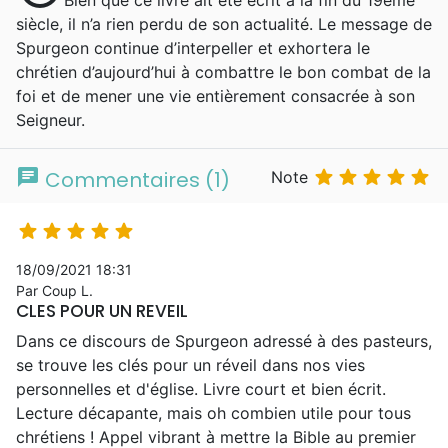
Bien que ce livre ait été écrit à la fin du 19ème
pris la décision de se convertir au
siècle, il n’a rien perdu de son actualité. Le message de
christianisme, chose faite en mai 1850,
Spurgeon continue d’interpeller et exhortera le
quelques jours avant ses seize ans. En 1854,
chrétien d’aujourd’hui à combattre le bon combat de la
quatre ans seulement après sa conversion,
foi et de mener une vie entièrement consacrée à son
Spurgeon, est devenu pasteur de la célèbre
Seigneur.
église de New Park Street à Londres
(autrefois dirigée par le célèbre théologien
baptiste John Gill). La congrégation a
chat





Commentaires (1)
Note
rapidement dépassé les limites de son
bâtiment et a déménagé à Exeter Hall, puis





au Surrey Music Hall. Dans ces lieux,
Spurgeon prêchait fréquemment devant des
18/09/2021 18:31
Par Coup L.
auditoires de plus de 10 000 personnes, à
CLES POUR UN REVEIL
l'époque où l'amplification électronique
Dans ce discours de Spurgeon adressé à des pasteurs,
n'existait pas encore. En 1861, la
se trouve les clés pour un réveil dans nos vies
congrégation s'installe définitivement dans
personnelles et d'église. Livre court et bien écrit.
le nouveau Metropolitan Tabernacle. Ses
Lecture décapante, mais oh combien utile pour tous
sermons sont publiés chaque semaine. Au
chrétiens ! Appel vibrant à mettre la Bible au premier
moment de sa mort, plus de 3600 d'entre eux