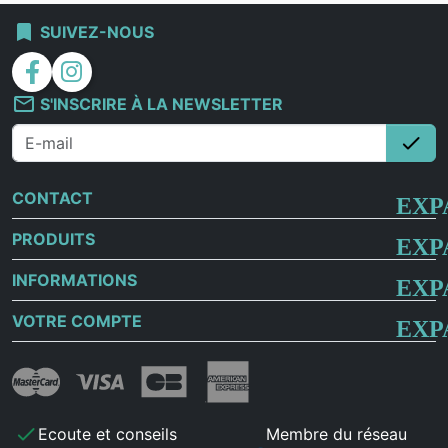
bookmark
SUIVEZ-NOUS
facebook
instagram
mail_outline
S'INSCRIRE À LA NEWSLETTER
check
S'i
CONTACT
PRODUITS
INFORMATIONS
VOTRE COMPTE
check
Ecoute et conseils
Membre du réseau