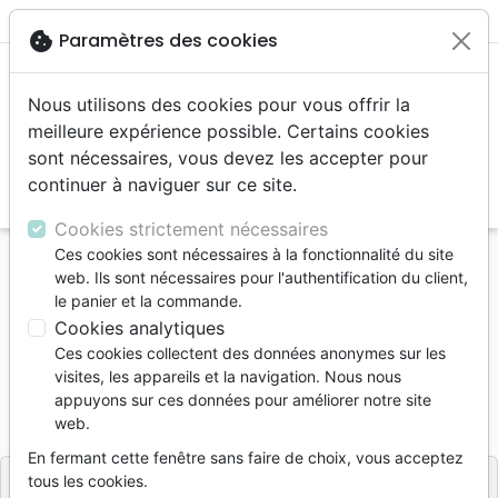
menu
shopping_cart
account_circle
cookie
Paramètres des cookies
Nous utilisons des cookies pour vous offrir la
meilleure expérience possible. Certains cookies
sont nécessaires, vous devez les accepter pour
continuer à naviguer sur ce site.
search
Reche
Cookies strictement nécessaires
Ces cookies sont nécessaires à la fonctionnalité du site
Accueil
Livres
Edification
Croissance spirituelle
web. Ils sont nécessaires pour l'authentification du client,
Plus Grand Combat du monde (Le)
le panier et la commande.
Cookies analytiques
Le Plus Grand Combat du monde
Ces cookies collectent des données anonymes sur les
Auteur :
Charles Haddon Spurgeon
visites, les appareils et la navigation. Nous nous
appuyons sur ces données pour améliorer notre site
Référence
PC7335
EAN
9782924773352
web.
Impact Héritage
Editeur
En fermant cette fenêtre sans faire de choix, vous acceptez
tous les cookies.