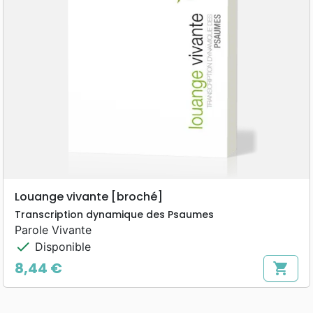
Louange vivante [broché]
Transcription dynamique des Psaumes
Parole Vivante
check
Disponible
8,44 €
shopping_cart
Prix