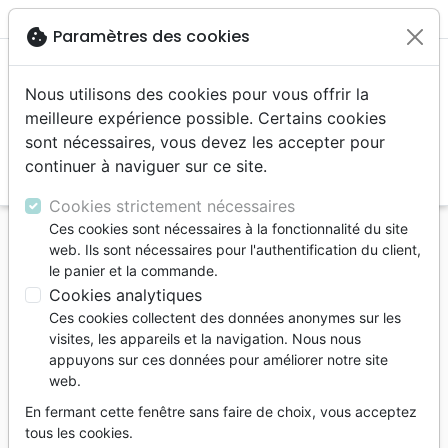
menu
shopping_cart
account_circle
cookie
Paramètres des cookies
Nous utilisons des cookies pour vous offrir la
meilleure expérience possible. Certains cookies
sont nécessaires, vous devez les accepter pour
continuer à naviguer sur ce site.
search
Reche
Cookies strictement nécessaires
Ces cookies sont nécessaires à la fonctionnalité du site
Accueil
Livres
Edification
Croissance spirituelle
web. Ils sont nécessaires pour l'authentification du client,
Une vie motivée par l'essentiel - Pourquoi suis-je
le panier et la commande.
sur terre?
Cookies analytiques
Ces cookies collectent des données anonymes sur les
Une vie motivée par l'essentiel
visites, les appareils et la navigation. Nous nous
Pourquoi suis-je sur terre?
appuyons sur ces données pour améliorer notre site
web.
Auteur :
Rick Warren
En fermant cette fenêtre sans faire de choix, vous acceptez
Référence
OUR1089
EAN
9782940335893
tous les cookies.
Ourania