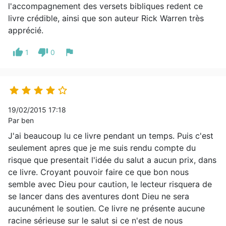
l'accompagnement des versets bibliques redent ce
livre crédible, ainsi que son auteur Rick Warren très
apprécié.
thumb_up
thumb_down
flag
1
0





19/02/2015 17:18
Par ben
J'ai beaucoup lu ce livre pendant un temps. Puis c'est
seulement apres que je me suis rendu compte du
risque que presentait l'idée du salut a aucun prix, dans
ce livre. Croyant pouvoir faire ce que bon nous
semble avec Dieu pour caution, le lecteur risquera de
se lancer dans des aventures dont Dieu ne sera
aucunément le soutien. Ce livre ne présente aucune
racine sérieuse sur le salut si ce n'est de nous