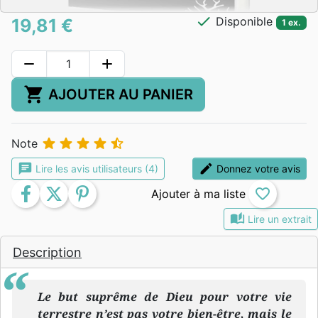
check
Disponible
19,81 €
1 ex.
remove
add
shopping_cart
AJOUTER AU PANIER





Note
chat
edit
Lire les avis utilisateurs (4)
Donnez votre avis
facebook
twitter
pinterest
favorite_border
auto_stories
Lire un extrait
Description
Le but suprême de Dieu pour votre vie
terrestre n’est pas votre bien-être, mais le