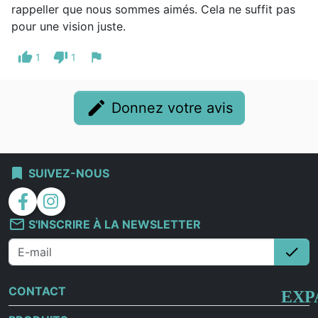
rappeller que nous sommes aimés. Cela ne suffit pas
pour une vision juste.
thumb_up
thumb_down
flag
1
1
edit
Donnez votre avis
bookmark
SUIVEZ-NOUS
facebook
instagram
mail_outline
S'INSCRIRE À LA NEWSLETTER
check
S'i
CONTACT