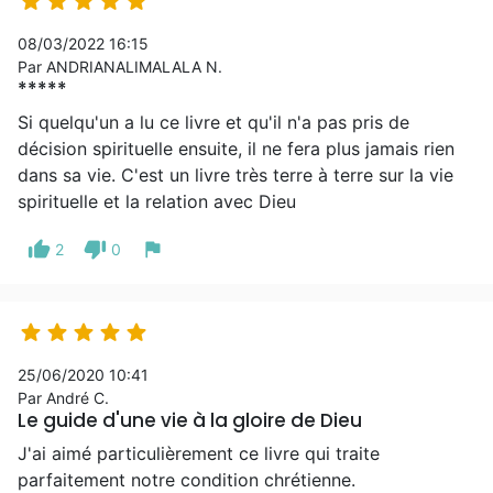





08/03/2022 16:15
Par ANDRIANALIMALALA N.
*****
Si quelqu'un a lu ce livre et qu'il n'a pas pris de
décision spirituelle ensuite, il ne fera plus jamais rien
dans sa vie. C'est un livre très terre à terre sur la vie
spirituelle et la relation avec Dieu
thumb_up
thumb_down
flag
2
0





25/06/2020 10:41
Par André C.
Le guide d'une vie à la gloire de Dieu
J'ai aimé particulièrement ce livre qui traite
parfaitement notre condition chrétienne.