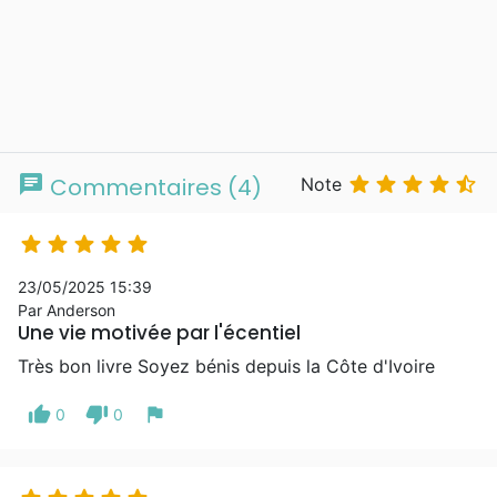
chat





Commentaires (4)
Note





23/05/2025 15:39
Par Anderson
Une vie motivée par l'écentiel
Très bon livre Soyez bénis depuis la Côte d'Ivoire
thumb_up
thumb_down
flag
0
0