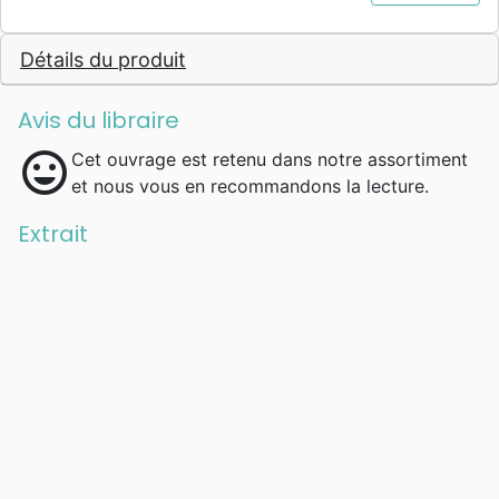
découvrir l'essentiel". Il a formé environ 350
000 pasteurs et responsables à travers le
Détails du produit
monde.
Avis du libraire
mood
Cet ouvrage est retenu dans notre assortiment
et nous vous en recommandons la lecture.
Extrait