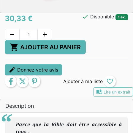
check
Disponible
30,33 €
1 ex.
remove
add
shopping_cart
AJOUTER AU PANIER
edit
Donnez votre avis
facebook
twitter
pinterest
favorite_border
auto_stories
Lire un extrait
Description
Parce que la Bible doit être accessible à
tous…