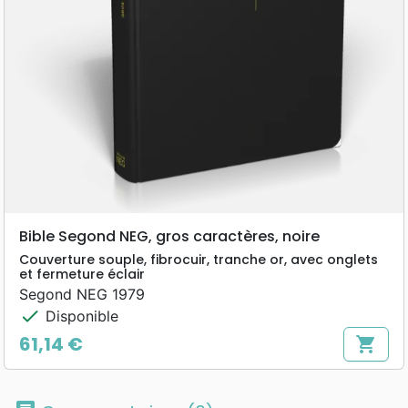
Bible Segond NEG, gros caractères, noire
Couverture souple, fibrocuir, tranche or, avec onglets
et fermeture éclair
Segond NEG 1979
check
Disponible
61,14 €
shopping_cart
Prix