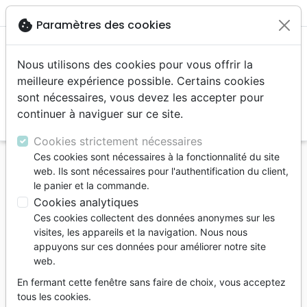
menu
shopping_cart
account_circle
cookie
Paramètres des cookies
Nous utilisons des cookies pour vous offrir la
meilleure expérience possible. Certains cookies
sont nécessaires, vous devez les accepter pour
continuer à naviguer sur ce site.
search
Reche
Cookies strictement nécessaires
Ces cookies sont nécessaires à la fonctionnalité du site
Accueil
Bibles
Bibles grand format
web. Ils sont nécessaires pour l'authentification du client,
Bible Segond NEG, gros caractères, bordeaux -
le panier et la commande.
Couverture rigide, Skyvertex bordeaux
Cookies analytiques
Ces cookies collectent des données anonymes sur les
Bible Segond NEG, gros caractères,
visites, les appareils et la navigation. Nous nous
bordeaux
appuyons sur ces données pour améliorer notre site
web.
Couverture rigide, Skyvertex bordeaux
En fermant cette fenêtre sans faire de choix, vous acceptez
Version :
Segond NEG 1979
tous les cookies.