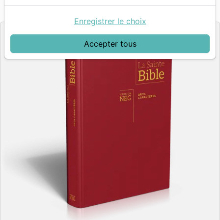
Référence
NEG11836
EAN
9782608118363
Société Biblique de Genève
Editeur
Enregistrer le choix
Accepter tous