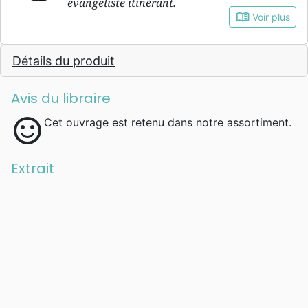
évangéliste itinérant.
book_open
Voir plus
Détails du produit
Avis du libraire
sentiment_satisfied
Cet ouvrage est retenu dans notre assortiment.
Extrait