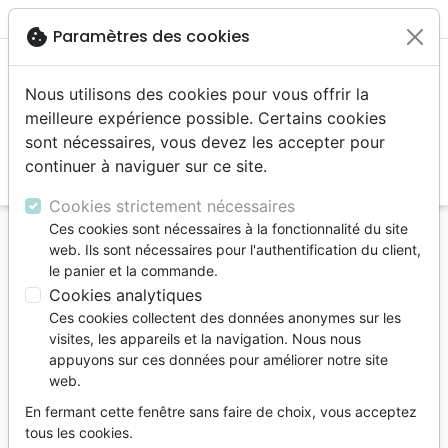
menu
shopping_cart
account_circle
cookie
Paramètres des cookies
Nous utilisons des cookies pour vous offrir la
meilleure expérience possible. Certains cookies
sont nécessaires, vous devez les accepter pour
continuer à naviguer sur ce site.
search
Reche
Cookies strictement nécessaires
Ces cookies sont nécessaires à la fonctionnalité du site
Accueil
Livres
Témoignages, biographies
web. Ils sont nécessaires pour l'authentification du client,
Otage d’un groupe armé au Tchad - Témoignage de
le panier et la commande.
Paul Horala
Cookies analytiques
Ces cookies collectent des données anonymes sur les
Otage d’un groupe armé au Tchad
visites, les appareils et la navigation. Nous nous
Témoignage de Paul Horala
appuyons sur ces données pour améliorer notre site
web.
Auteur :
Frédéric Travier
En fermant cette fenêtre sans faire de choix, vous acceptez
Référence
SCR2044
EAN
9782826020448
tous les cookies.
Scripsi