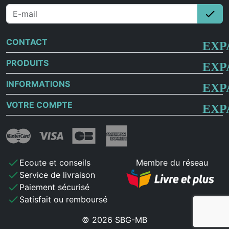
check
S'i
CONTACT
PRODUITS
INFORMATIONS
VOTRE COMPTE
check
Ecoute et conseils
Membre du réseau
check
Service de livraison
check
Paiement sécurisé
check
Satisfait ou remboursé
© 2026 SBG-MB