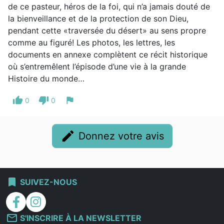
de ce pasteur, héros de la foi, qui n’a jamais douté de
la bienveillance et de la protection de son Dieu,
pendant cette «traversée du désert» au sens propre
comme au figuré! Les photos, les lettres, les
documents en annexe complètent ce récit historique
où s’entremêlent l’épisode d’une vie à la grande
Histoire du monde…
thumb_up
thumb_down
flag
0
0
edit
Donnez votre avis
bookmark
SUIVEZ-NOUS
facebook
instagram
mail_outline
S'INSCRIRE À LA NEWSLETTER