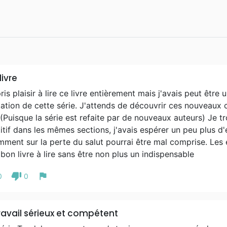
livre
pris plaisir à lire ce livre entièrement mais j'avais peut être
ation de cette série. J'attends de découvrir ces nouveaux
 (Puisque la série est refaite par de nouveaux auteurs) Je t
itif dans les mêmes sections, j'avais espérer un peu plus d'
ment sur la perte du salut pourrai être mal comprise. Les 
bon livre à lire sans être non plus un indispensable
thumb_down
flag
0
0
ravail sérieux et compétent