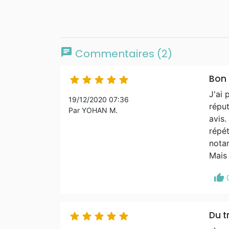
chat
Commentaires (2)
Bon 





J'ai 
19/12/2020 07:36
réput
Par YOHAN M.
avis.
répét
notam
Mais 
thumb_up
Du t




