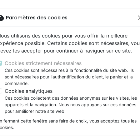
okie
Paramètres des cookies
ous utilisons des cookies pour vous offrir la meilleure
Nouveautés
Bibles
Livres
eBooks
Jeunesse
M
xpérience possible. Certains cookies sont nécessaires, vou
evez les accepter pour continuer à naviguer sur ce site.
eaux Testaments
ine
lité
 ans
lations
ns animés
s
Etude biblique
Bandes dessinées
Découverte de la foi
Adolescents, jeunes
Rap, Hip-hop
Films, fiction
Jeux
hiens
1 Corinthiens - Commentaires Tyndale du Nouveau 
ons
cation
e
2 ans
ry, Latino, Folk
gnement, conférences
elisation
Segond 21
Famille, couple
Méditations
Bibles jeunesse
Instrumental
Documentaires, reportage
Accessoires de Bible
Cookies strictement nécessaires
iles
e
esse
ro
iels
Segond
Souffrance, Relation d'aide
Souffrance, Relation d'aide
Louange, Adoration
Papeterie
1 Corinthiens
Ces cookies sont nécessaires à la fonctionnalité du site web. Ils
k
elisation
ue
esse
sont nécessaires pour l'authentification du client, le panier et la
NEG
Santé
Psychologie
Hardrock, Métal
Commentaires Tyndale du Nouveau
commande.
cations
ts
le, Couple
l, Soul
Darby
Ethique, société, politique
Apologétique
Pop, Rock
Cookies analytiques
Auteur :
Thomas R. Schreiner
ation
Événements actuels
Ces cookies collectent des données anonymes sur les visites, les
Référence
MB3137
EAN
9782826031376
Edi
appareils et la navigation. Nous nous appuyons sur ces données
pour améliorer notre site web.
Description
Détails du produit
n fermant cette fenêtre sans faire de choix, vous acceptez tous les
ookies.
Vivre pour la gloire du Père est int