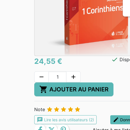
check
Disp
24,55 €
remove
add
shopping_cart
AJOUTER AU PANIER





Note
chat
edit
Lire les avis utilisateurs (2)
Donne