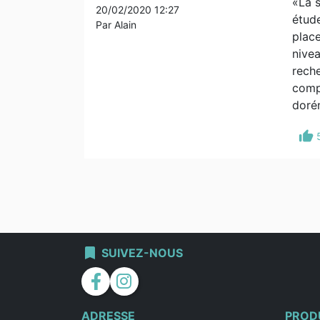
«La 
20/02/2020 12:27
étude
Par Alain
place
nivea
reche
compé
dorén
thumb_up
bookmark
SUIVEZ-NOUS
facebook
instagram
ADRESSE
PROD