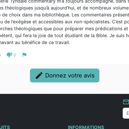
série Tyndale commentary m’a toujours accompagné, dans se
s théologiques jusqu’à aujourd’hui, et de nombreux volumes
 de choix dans ma bibliothèque. Les commentaires présente
u de l’exégèse et accessibles aux non-spécialistes. C’est po
rches théologiques que pour préparer mes prédications et é
tent, qui fera la joie de tout étudiant de la Bible. Je suis
avant au bénéfice de ce travail.
thumb_down
flag
5
0
edit
Donnez votre avis
mail_outlin
UITS
INFORMATIONS