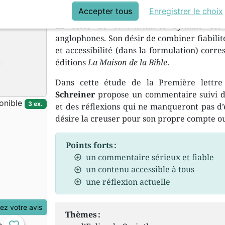
bien des autres
Accepter tous
Enregistrer le choix
La série de
commentaires Tyndale
est 
anglophones. Son désir de combiner fiabili
et accessibilité (dans la formulation) cor
éditions
La Maison de la Bible
.
Dans cette étude de la Première lettre
Schreiner
propose un commentaire suivi du 
onible
3 ex.
et des réflexions qui ne manqueront pas d’e
désire la creuser pour son propre compte ou 
Points forts :
un commentaire sérieux et fiable
un contenu accessible à tous
une réflexion actuelle
z votre avis
Thèmes :