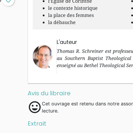
favorite_border
l’Eglise de Corinthe
le contexte historique
la place des femmes
la débauche
L'auteur
Thomas R. Schreiner est professe
au Southern Baptist Theological
enseigné au Bethel Theological Sem
Avis du libraire
mood
Cet ouvrage est retenu dans notre asso
lecture.
Extrait