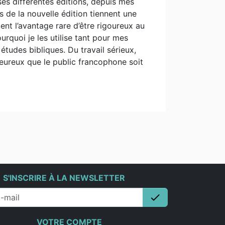
s différentes éditions, depuis mes
 de la nouvelle édition tiennent une
nt l’avantage rare d’être rigoureux au
urquoi je les utilise tant pour mes
tudes bibliques. Du travail sérieux,
 heureux que le public francophone soit
e
S'INSCRIRE À LA NEWSLETTER
check
S'inscrire
VOTRE COMPTE