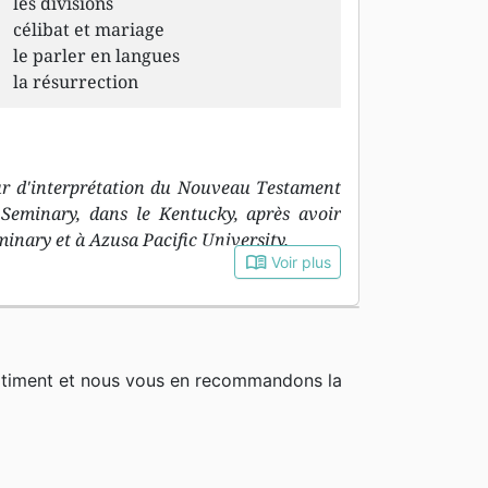
les divisions
célibat et mariage
le parler en langues
la résurrection
ur d'interprétation du Nouveau Testament
 Seminary, dans le Kentucky, après avoir
inary et à Azusa Pacific University.
book_open
Voir plus
rtiment et nous vous en recommandons la