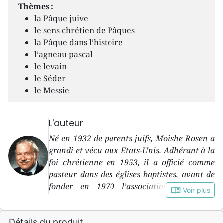
Thèmes :
la Pâque juive
le sens chrétien de Pâques
la Pâque dans l’histoire
l’agneau pascal
le levain
le Séder
le Messie
L'auteur
Né en 1932 de parents juifs, Moishe Rosen a
grandi et vécu aux Etats-Unis. Adhérant à la
foi chrétienne en 1953, il a officié comme
pasteur dans des églises baptistes, avant de
fonder en 1970 l’association qui allait
book_open
Voir plus
devenir Jews for Jesus. Il est décédé en 2010.
Détails du produit