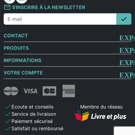
mail_outline
S'INSCRIRE À LA NEWSLETTER
check
S'i
CONTACT
PRODUITS
INFORMATIONS
VOTRE COMPTE
check
Ecoute et conseils
Membre du réseau
check
Service de livraison
check
Paiement sécurisé
check
Satisfait ou remboursé