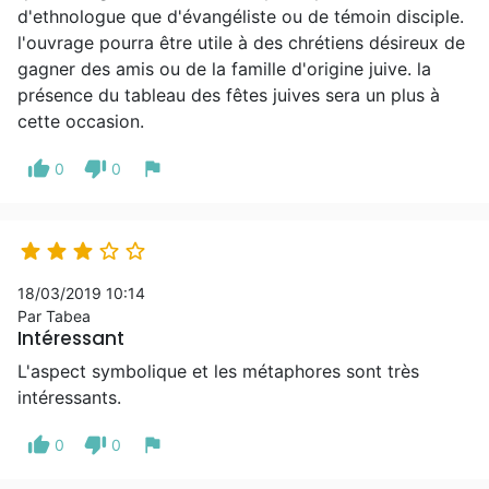
d'ethnologue que d'évangéliste ou de témoin disciple.
l'ouvrage pourra être utile à des chrétiens désireux de
gagner des amis ou de la famille d'origine juive. la
présence du tableau des fêtes juives sera un plus à
cette occasion.
thumb_up
thumb_down
flag
0
0





18/03/2019 10:14
Par Tabea
Intéressant
L'aspect symbolique et les métaphores sont très
intéressants.
thumb_up
thumb_down
flag
0
0