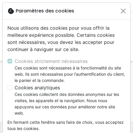
menu
shopping_cart
account_circle
cookie
Paramètres des cookies
Nous utilisons des cookies pour vous offrir la
meilleure expérience possible. Certains cookies
sont nécessaires, vous devez les accepter pour
continuer à naviguer sur ce site.
search
Reche
Cookies strictement nécessaires
Ces cookies sont nécessaires à la fonctionnalité du site
Accueil
Livres
Fêtes chrétiennes
Pâques
web. Ils sont nécessaires pour l'authentification du client,
Messie au cœur de la Pâque (Le)
le panier et la commande.
Cookies analytiques
Le Messie au cœur de la Pâque
Ces cookies collectent des données anonymes sur les
Auteur :
Ceil Rosen
-
Moishe Rosen
visites, les appareils et la navigation. Nous nous
appuyons sur ces données pour améliorer notre site
Référence
OUR2051
EAN
9782889130511
web.
Ourania
Editeur
En fermant cette fenêtre sans faire de choix, vous acceptez
tous les cookies.