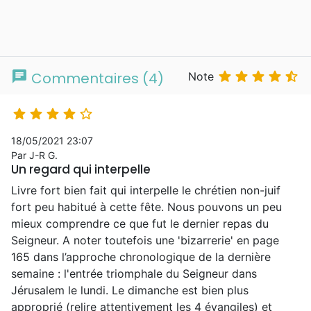
chat





Commentaires (4)
Note





18/05/2021 23:07
Par J-R G.
Un regard qui interpelle
Livre fort bien fait qui interpelle le chrétien non-juif
fort peu habitué à cette fête. Nous pouvons un peu
mieux comprendre ce que fut le dernier repas du
Seigneur. A noter toutefois une 'bizarrerie' en page
165 dans l’approche chronologique de la dernière
semaine : l'entrée triomphale du Seigneur dans
Jérusalem le lundi. Le dimanche est bien plus
approprié (relire attentivement les 4 évangiles) et