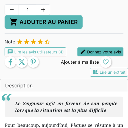
remove
add
shopping_cart
AJOUTER AU PANIER





Note
chat
edit
Lire les avis utilisateurs (4)
Donnez votre avis
facebook
twitter
pinterest
favorite_border
auto_stories
Lire un extrait
Description
Le Seigneur agit en faveur de son peuple
lorsque la situation est la plus difficile
Pour beaucoup, aujourd’hui, Pâques se résume à un