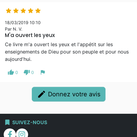





18/03/2019 10:10
Par N. V.
M'a ouvert les yeux
Ce livre m'a ouvert les yeux et l'appétit sur les
enseignements de Dieu pour son peuple et pour nous
aujourd'hui.
thumb_up
thumb_down
flag
0
0
edit
Donnez votre avis
bookmark
SUIVEZ-NOUS
facebook
instagram