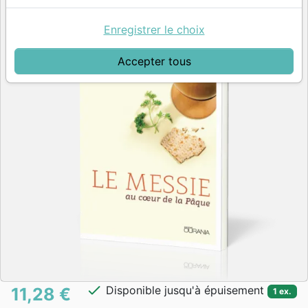
Enregistrer le choix
Accepter tous
check
Disponible jusqu'à épuisement
11,28 €
1 ex.