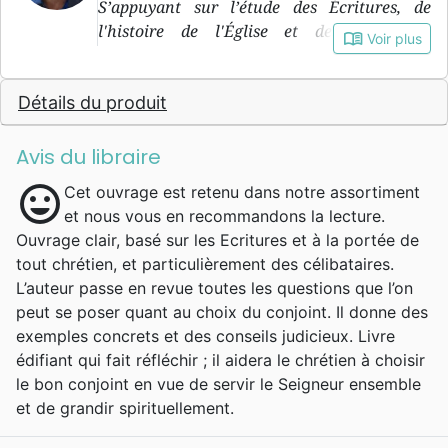
S’appuyant sur l’étude des Écritures, de
l'histoire de l'Église et des classiques
book_open
Voir plus
chrétiens, il cherche à favoriser la croissance
spirituelle et l'approfondissement des
Détails du produit
relations au sein du peuple de Dieu. Gary est
l'auteur de 20 livres, dont quatre ont
été traduits en français: Vous allez dire oui à
Avis du libraire
qui? , Vous avez dit oui à quoi? , Votre mari a
mood
Cet ouvrage est retenu dans notre assortiment
besoin de vous et, le plus récent, Relations
et nous vous en recommandons la lecture.
toxiques : savoir s'éloigner.
Ouvrage clair, basé sur les Ecritures et à la portée de
tout chrétien, et particulièrement des célibataires.
L’auteur passe en revue toutes les questions que l’on
peut se poser quant au choix du conjoint. Il donne des
exemples concrets et des conseils judicieux. Livre
édifiant qui fait réfléchir ; il aidera le chrétien à choisir
le bon conjoint en vue de servir le Seigneur ensemble
et de grandir spirituellement.