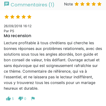
chat





Commentaires (1)
Note





26/09/2018 16:12
Par PS
Ma recension
Lecture profitable à tous chrétiens qui cherche les
bonnes réponses aux problèmes relationnels, avec des
solutions sous tous les angles abordés, bon guide et
bon conseil de valeur, très édifiant. Ouvrage actuel et
sans équivoque qui est soigneusement rafraîchie sur
ce thème. Commentaire de référence, qui va à
l'essentiel, et ne laissera pas le lecteur indifférent,
vous y trouverez tous les conseils pour un mariage
heureux et durable.
thumb_up
thumb_down
flag
5
0