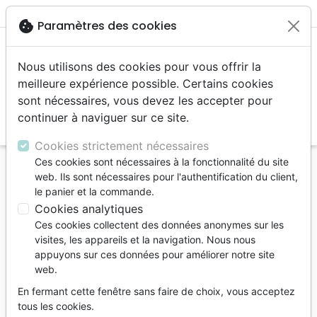
menu
shopping_cart
account_circle
cookie
Paramètres des cookies
Nous utilisons des cookies pour vous offrir la
meilleure expérience possible. Certains cookies
sont nécessaires, vous devez les accepter pour
continuer à naviguer sur ce site.
search
Reche
Cookies strictement nécessaires
Ces cookies sont nécessaires à la fonctionnalité du site
Accueil
Livres
Famille, couple
Mariage
web. Ils sont nécessaires pour l'authentification du client,
Vous allez dire oui à qui? - Et surtout pourquoi
le panier et la commande.
vous allez dire oui...
Cookies analytiques
Ces cookies collectent des données anonymes sur les
Vous allez dire oui à qui?
visites, les appareils et la navigation. Nous nous
Et surtout pourquoi vous allez dire oui...
appuyons sur ces données pour améliorer notre site
web.
Auteur :
Gary L. Thomas
En fermant cette fenêtre sans faire de choix, vous acceptez
Référence
BLF9422
EAN
9782362494222
tous les cookies.
BLF Éditions