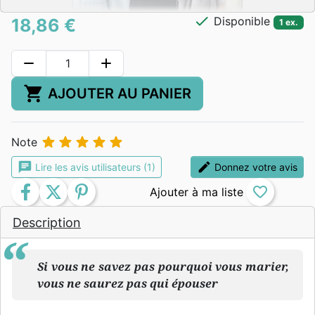
check
Disponible
18,86 €
1 ex.
remove
add
shopping_cart
AJOUTER AU PANIER





Note
chat
edit
Lire les avis utilisateurs (1)
Donnez votre avis
facebook
twitter
pinterest
favorite_border
Description
Si vous ne savez pas pourquoi vous marier,
vous ne saurez pas qui épouser