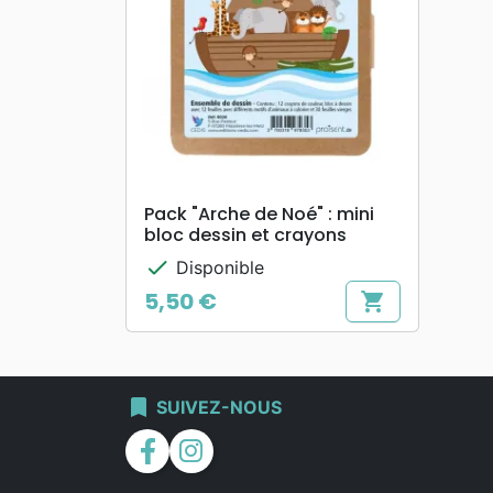
search
APERÇU RAPIDE
Pack "Arche de Noé" : mini
bloc dessin et crayons
check
Disponible
5,50 €
shopping_cart
Prix
bookmark
SUIVEZ-NOUS
facebook
instagram