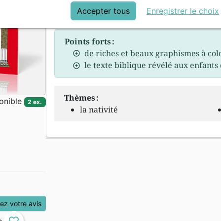
Nativité. Ce sera une excellente et joyeuse
Accepter tous
Enregistrer le choix
une bonne nouvelle pour le monde entier.
Points forts :
de riches et beaux graphismes à col
le texte biblique révélé aux enfant
Thèmes :
onible
2 ex.
la nativité
z votre avis