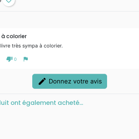
favorite_border
e à colorier
 livre très sympa à colorier.
thumb_down
flag
1
0
edit
Donnez votre avis
duit ont également acheté...