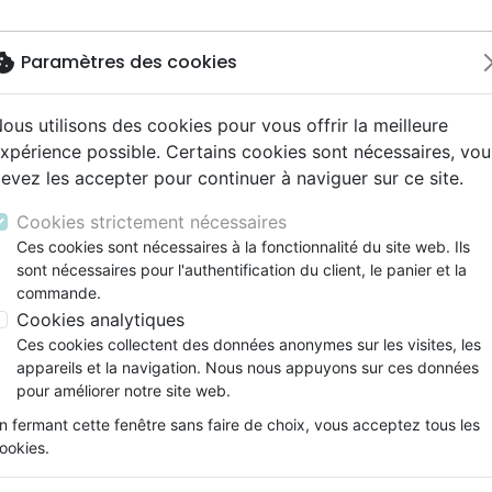
okie
Paramètres des cookies
ous utilisons des cookies pour vous offrir la meilleure
Nouveautés
Bibles
Livres
eBooks
Jeunesse
M
xpérience possible. Certains cookies sont nécessaires, vou
evez les accepter pour continuer à naviguer sur ce site.
eaux Testaments
ine
lité
 ans
lations
ns animés
s
Etude biblique
Bandes dessinées
Découverte de la foi
Adolescents, jeunes
Rap, Hip-hop
Films, fiction
Jeux
à Noël
ons
cation
e
2 ans
ry, Latino, Folk
gnement, conférences
elisation
Segond 21
Famille, couple
Méditations
Bibles jeunesse
Instrumental
Documentaires, reportage
Accessoires de Bible
Cookies strictement nécessaires
iles
e
esse
ro
iels
Segond
Souffrance, Relation d'aide
Souffrance, Relation d'aide
Louange, Adoration
Papeterie
Ajoute tes couleurs à Noël
Ces cookies sont nécessaires à la fonctionnalité du site web. Ils
k
elisation
ue
esse
sont nécessaires pour l'authentification du client, le panier et la
NEG
Santé
Psychologie
Hardrock, Métal
Auteur :
Antonia Jackson
commande.
cations
ts
le, Couple
l, Soul
Darby
Ethique, société, politique
Apologétique
Pop, Rock
Cookies analytiques
Référence
EXL0305
EAN
9782755003055
Ed
ation
Événements actuels
Ces cookies collectent des données anonymes sur les visites, les
Description
Détails du produit
appareils et la navigation. Nous nous appuyons sur ces données
pour améliorer notre site web.
à tes crayons !
n fermant cette fenêtre sans faire de choix, vous acceptez tous les
ookies.
Pour un Noël personnalisé, ajoute tes coul