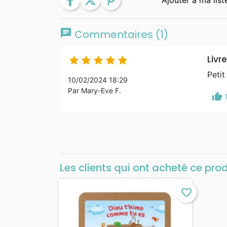
facebook
twitter
pinterest
chat
Commentaires (1)
Livr





Petit
10/02/2024 18:29
Par Mary-Eve F.
thumb_up
Les clients qui ont acheté ce pro
favorite_border