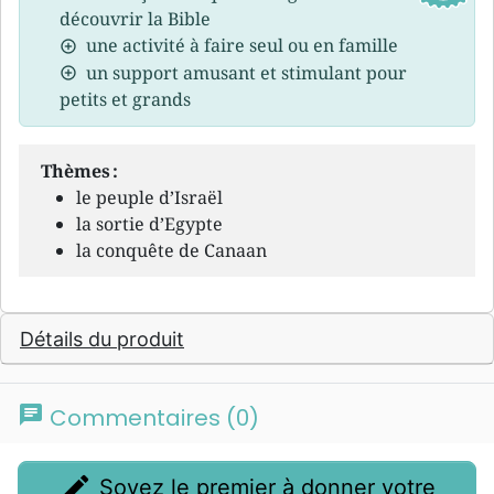
découvrir la Bible
une activité à faire seul ou en famille
un support amusant et stimulant pour
petits et grands
Thèmes :
le peuple d’Israël
la sortie d’Egypte
la conquête de Canaan
Détails du produit
chat
Commentaires (0)
edit
Soyez le premier à donner votre