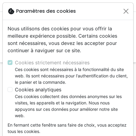
menu
shopping_cart
account_circle
cookie
Paramètres des cookies
Nous utilisons des cookies pour vous offrir la
meilleure expérience possible. Certains cookies
sont nécessaires, vous devez les accepter pour
continuer à naviguer sur ce site.
search
Reche
Cookies strictement nécessaires
Ces cookies sont nécessaires à la fonctionnalité du site
Accueil
Jeunesse
web. Ils sont nécessaires pour l'authentification du client,
Détective de la Bible (Le) - Cherche la terre
le panier et la commande.
Promise
Cookies analytiques
Ces cookies collectent des données anonymes sur les
Le détective de la Bible
visites, les appareils et la navigation. Nous nous
Cherche la terre Promise
appuyons sur ces données pour améliorer notre site
web.
Illustrateur :
José Pérez Montero
En fermant cette fenêtre sans faire de choix, vous acceptez
Référence
CLC0228
EAN
9782722202283
tous les cookies.
CLC France