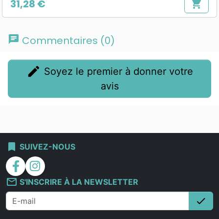
31,28 €
shopping_cart
Prix
chat
Commentaires (0)
edit
Soyez le premier à donner votre
avis
bookmark
SUIVEZ-NOUS
facebook
instagram
mail_outline
S'INSCRIRE À LA NEWSLETTER
check
S'i