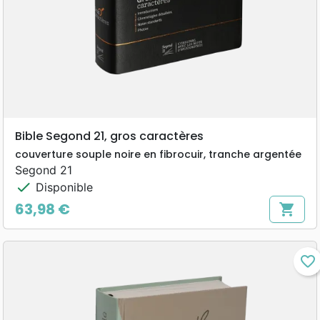
Bible Segond 21, gros caractères
couverture souple noire en fibrocuir, tranche argentée
Segond 21
check
Disponible
63,98 €
shopping_cart
Prix
favorite_border