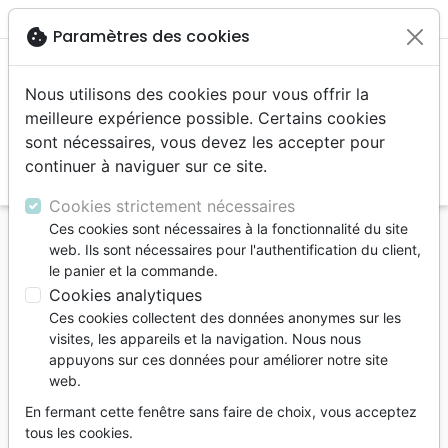
menu
shopping_cart
account_circle
cookie
Paramètres des cookies
Nous utilisons des cookies pour vous offrir la
meilleure expérience possible. Certains cookies
sont nécessaires, vous devez les accepter pour
continuer à naviguer sur ce site.
search
Reche
Cookies strictement nécessaires
Ces cookies sont nécessaires à la fonctionnalité du site
Accueil
Bibles
Bibles standard
web. Ils sont nécessaires pour l'authentification du client,
Bible Segond 21, gros caractères - couverture
le panier et la commande.
rigide et illustrée
Cookies analytiques
Ces cookies collectent des données anonymes sur les
Bible Segond 21, gros caractères
visites, les appareils et la navigation. Nous nous
couverture rigide et illustrée
appuyons sur ces données pour améliorer notre site
web.
Version :
Segond 21
En fermant cette fenêtre sans faire de choix, vous acceptez
Référence
SG12516
EAN
9782608125163
tous les cookies.
Société Biblique de Genève