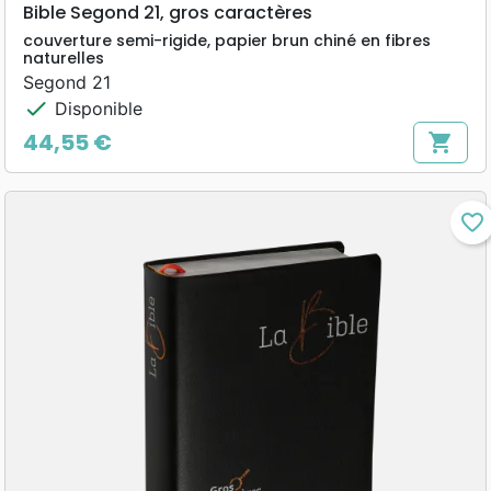
Bible Segond 21, gros caractères
couverture semi-rigide, papier brun chiné en fibres
naturelles
Segond 21
check
Disponible
44,55 €
shopping_cart
Prix
favorite_border