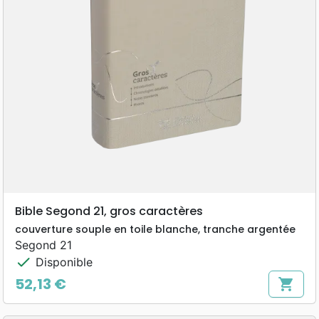
Bible Segond 21, gros caractères
couverture souple en toile blanche, tranche argentée
Segond 21
check
Disponible
52,13 €
shopping_cart
Prix