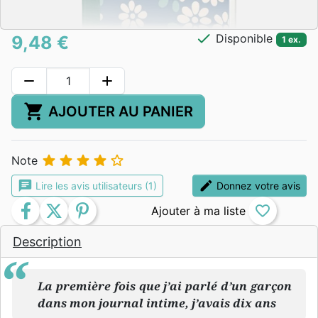
check
Disponible
9,48 €
1 ex.
remove
add
shopping_cart
AJOUTER AU PANIER





Note
chat
edit
Lire les avis utilisateurs (1)
Donnez votre avis
facebook
twitter
pinterest
favorite_border
Description
La première fois que j’ai parlé d’un garçon
dans mon journal intime, j’avais dix ans