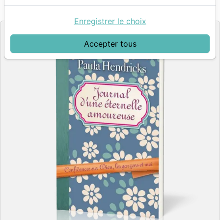
Référence
FAR4462
EAN
9782863144626
Farel
Groupes Bibliques Universitaires
Editeur
&
Enregistrer le choix
Accepter tous