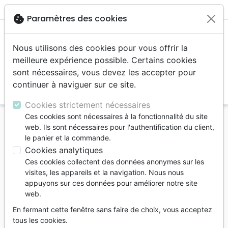
menu
shopping_cart
account_circle
cookie
Paramètres des cookies
Nous utilisons des cookies pour vous offrir la
meilleure expérience possible. Certains cookies
sont nécessaires, vous devez les accepter pour
continuer à naviguer sur ce site.
search
Reche
Cookies strictement nécessaires
Ces cookies sont nécessaires à la fonctionnalité du site
Accueil
Livres
Enfants
Adolescents, Jeunes
web. Ils sont nécessaires pour l'authentification du client,
15 à 18 ans
le panier et la commande.
Journal d'une éternelle amoureuse - Confidences
Cookies analytiques
sur Dieu, les garçons et moi
Ces cookies collectent des données anonymes sur les
visites, les appareils et la navigation. Nous nous
Journal d'une éternelle amoureuse
appuyons sur ces données pour améliorer notre site
web.
Confidences sur Dieu, les garçons et moi
En fermant cette fenêtre sans faire de choix, vous acceptez
Auteur :
Paula Hendricks Marsteller
tous les cookies.