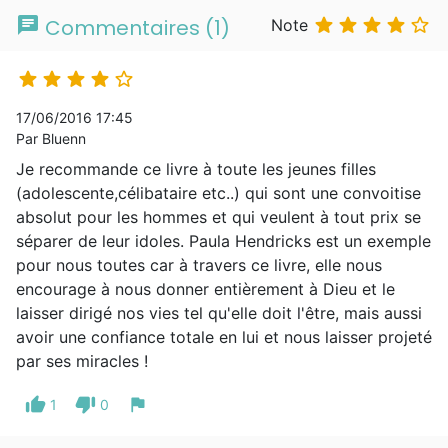
chat





Commentaires (1)
Note





17/06/2016 17:45
Par Bluenn
Je recommande ce livre à toute les jeunes filles
(adolescente,célibataire etc..) qui sont une convoitise
absolut pour les hommes et qui veulent à tout prix se
séparer de leur idoles. Paula Hendricks est un exemple
pour nous toutes car à travers ce livre, elle nous
encourage à nous donner entièrement à Dieu et le
laisser dirigé nos vies tel qu'elle doit l'être, mais aussi
avoir une confiance totale en lui et nous laisser projeté
par ses miracles !
thumb_up
thumb_down
flag
1
0