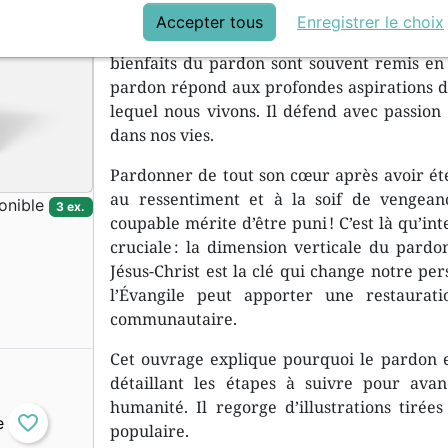
Accepter tous
Enregistrer le choix
Dans notre culture, marquée par la divisio
bienfaits du pardon sont souvent remis en
pardon répond aux profondes aspirations d
lequel nous vivons. Il défend avec passion 
dans nos vies.
Pardonner de tout son cœur après avoir été
au ressentiment et à la soif de vengean
onible
3 ex.
coupable mérite d’être puni ! C’est là qu’i
cruciale : la dimension verticale du pard
Jésus-Christ est la clé qui change notre pe
l’Évangile peut apporter une restaurat
communautaire.
Cet ouvrage explique pourquoi le pardon e
détaillant les étapes à suivre pour avanc
humanité. Il regorge d’illustrations tirée
favorite_border
populaire.