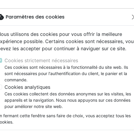
okie
Paramètres des cookies
ous utilisons des cookies pour vous offrir la meilleure
Nouveautés
Bibles
Livres
eBooks
Jeunesse
M
xpérience possible. Certains cookies sont nécessaires, vou
evez les accepter pour continuer à naviguer sur ce site.
eaux Testaments
ine
lité
 ans
lations
ns animés
s
Etude biblique
Bandes dessinées
Découverte de la foi
Adolescents, jeunes
Rap, Hip-hop
Films, fiction
Jeux
spirituelle
Pardon (Le) - Pourquoi pardonner et comment
ons
cation
e
2 ans
ry, Latino, Folk
gnement, conférences
elisation
Segond 21
Famille, couple
Méditations
Bibles jeunesse
Instrumental
Documentaires, reportage
Accessoires de Bible
Cookies strictement nécessaires
iles
e
esse
ro
iels
Segond
Souffrance, Relation d'aide
Souffrance, Relation d'aide
Louange, Adoration
Papeterie
Le pardon
Ces cookies sont nécessaires à la fonctionnalité du site web. Ils
k
elisation
ue
esse
sont nécessaires pour l'authentification du client, le panier et la
NEG
Santé
Psychologie
Hardrock, Métal
Pourquoi pardonner et comment y 
commande.
cations
ts
le, Couple
l, Soul
Darby
Ethique, société, politique
Apologétique
Pop, Rock
Cookies analytiques
Auteur :
Timothy Keller
ation
Événements actuels
Ces cookies collectent des données anonymes sur les visites, les
Référence
CLE3184
EAN
9782358431842
Ed
appareils et la navigation. Nous nous appuyons sur ces données
Description
Détails du produit
pour améliorer notre site web.
n fermant cette fenêtre sans faire de choix, vous acceptez tous les
Que signifie pardonner ? Comment trouver 
ookies.
possible ? Comment concilier pardon et ju
se repent pas ?