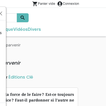
shopping_cart
account_circle
Panier vide
Connexion
search
Rechercher
usique
Vidéos
Divers
s
Français courant
Fêtes chrétiennes
Bibles
Recueil enfants
Recueils de chants
Histoires vraies, témoignages
Tableaux et posters
 y parvenir
s
NBS
Livres cadeaux
Commentaires
Reggae
Traités, Brochures (<16 p.)
Semeur
Recueils de chants
Formation
Audio-Bibles
Audio
Nouvel Age, Esoterisme
parvenir
Divers
Éditions Clé
iteur
la force de le faire ? Est-ce toujours
stice ? Faut-il pardonner si l’autre ne