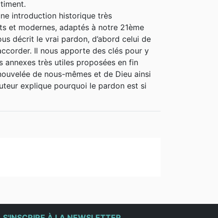
timent.
e introduction historique très
nts et modernes, adaptés à notre 21ème
ous décrit le vrai pardon, d’abord celui de
ccorder. Il nous apporte des clés pour y
es annexes très utiles proposées en fin
enouvelée de nous-mêmes et de Dieu ainsi
uteur explique pourquoi le pardon est si
e
S'INSCRIRE À LA NEWSLETTER