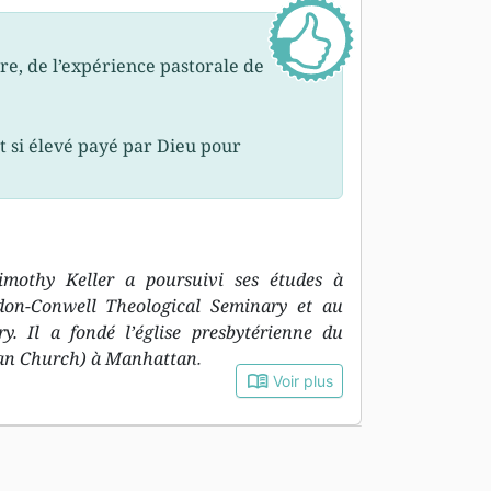
re, de l’expérience pastorale de
t si élevé payé par Dieu pour
mothy Keller a poursuivi ses études à
rdon-Conwell Theological Seminary et au
y. Il a fondé l’église presbytérienne du
an Church) à Manhattan.
book_open
Voir plus