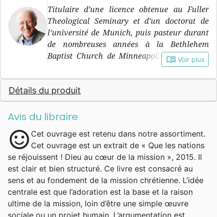
Titulaire d’une licence obtenue au Fuller
Theological Seminary et d’un doctorat de
l’université de Munich, puis pasteur durant
de nombreuses années à la Bethlehem
Baptist Church de Minneapolis, John Piper
book_open
Voir plus
est l’auteur de nombreux ouvrages, dont
Jésus, prendre plaisir à le découvrir et Le mal
Détails du produit
fait-il partie du plan de Dieu ? , parus chez le
même éditeur.
Avis du libraire
sentiment_satisfied
Cet ouvrage est retenu dans notre assortiment.
Cet ouvrage est un extrait de « Que les nations
se réjouissent ! Dieu au cœur de la mission », 2015. Il
est clair et bien structuré. Ce livre est consacré au
sens et au fondement de la mission chrétienne. L’idée
centrale est que l’adoration est la base et la raison
ultime de la mission, loin d’être une simple œuvre
sociale ou un projet humain. L’argumentation est