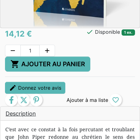
check
Disponible
14,12 €
1 ex.
remove
add
shopping_cart
AJOUTER AU PANIER
edit
Donnez votre avis
facebook
twitter
pinterest
favorite_border
Description
C’est avec ce constat à la fois percutant et troublant
que John Piper redonne au chrétien le sens des