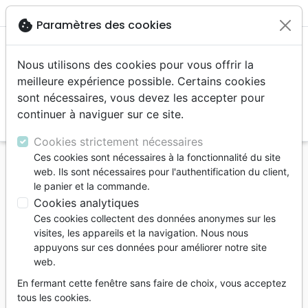
menu
shopping_cart
account_circle
cookie
Paramètres des cookies
Nous utilisons des cookies pour vous offrir la
meilleure expérience possible. Certains cookies
sont nécessaires, vous devez les accepter pour
continuer à naviguer sur ce site.
search
Reche
Cookies strictement nécessaires
Ces cookies sont nécessaires à la fonctionnalité du site
Accueil
Livres
Edification
Croissance spirituelle
web. Ils sont nécessaires pour l'authentification du client,
Que les nations se réjouissent ! - L'adoration, la
le panier et la commande.
prière et la souffrance dans la mission - Les 100
Cookies analytiques
meilleures pages du classiq
Ces cookies collectent des données anonymes sur les
visites, les appareils et la navigation. Nous nous
Que les nations se réjouissent !
appuyons sur ces données pour améliorer notre site
web.
L'adoration, la prière et la souffrance
dans la mission Les 100 meilleures pages
En fermant cette fenêtre sans faire de choix, vous acceptez
du classique de John Piper
tous les cookies.