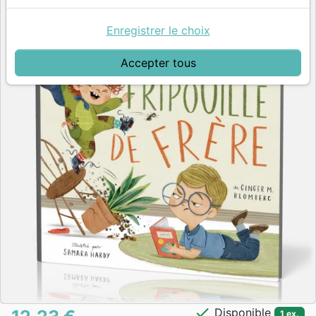
Enregistrer le choix
Accepter tous
check
Disponible
1 ex.