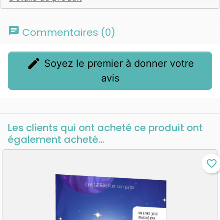
chat
Commentaires (0)
edit
Soyez le premier à donner votre
avis
Les clients qui ont acheté ce produit ont
également acheté...
favorite_border