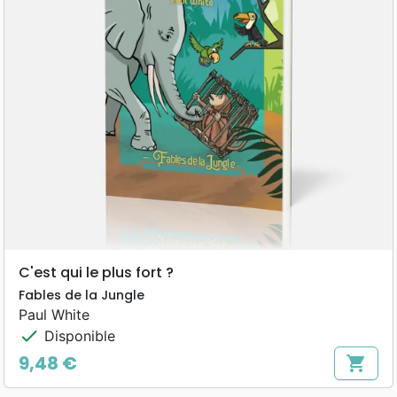
C'est qui le plus fort ?
Fables de la Jungle
Paul White
check
Disponible
9,48 €
shopping_cart
Prix