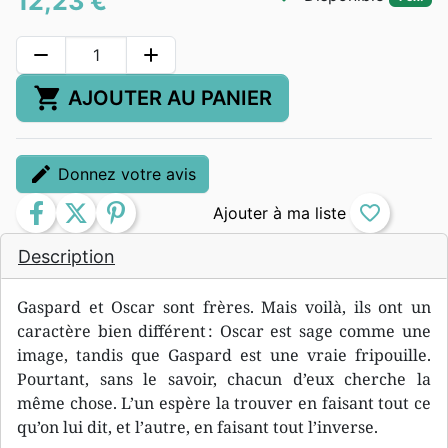
12,23 €
remove
add
shopping_cart
AJOUTER AU PANIER
edit
Donnez votre avis
facebook
twitter
pinterest
favorite_border
Description
Gaspard et Oscar sont frères. Mais voilà, ils ont un
caractère bien différent : Oscar est sage comme une
image, tandis que Gaspard est une vraie fripouille.
Pourtant, sans le savoir, chacun d’eux cherche la
même chose. L’un espère la trouver en faisant tout ce
qu’on lui dit, et l’autre, en faisant tout l’inverse.