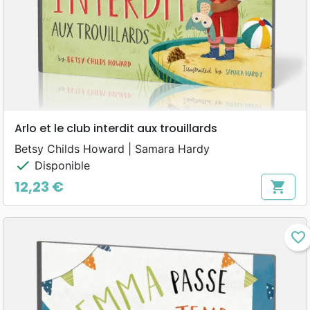
Arlo et le club interdit aux trouillards
Betsy Childs Howard | Samara Hardy
check
Disponible
12,23 €
shopping_cart
Prix
favorite_border