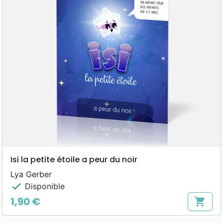
Isi la petite étoile a peur du noir
Lya Gerber
check
Disponible
1,90 €
shopping_cart
Prix