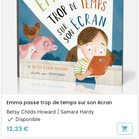
Emma passe trop de temps sur son écran
Betsy Childs Howard | Samara Hardy
check
Disponible
12,23 €
shopping_cart
Prix