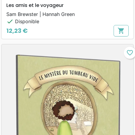
Les amis et le voyageur
Sam Brewster | Hannah Green
check
Disponible
12,23 €
shopping_cart
Prix
favorite_border