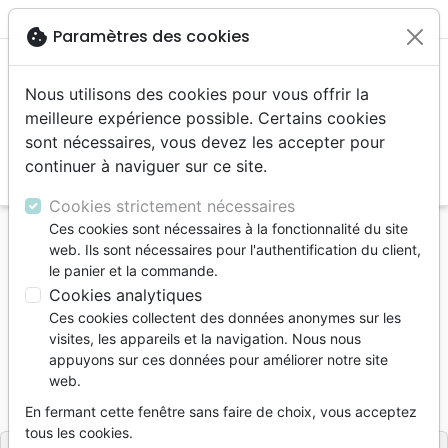
menu
shopping_cart
account_circle
cookie
Paramètres des cookies
Nous utilisons des cookies pour vous offrir la
meilleure expérience possible. Certains cookies
sont nécessaires, vous devez les accepter pour
continuer à naviguer sur ce site.
search
Reche
Cookies strictement nécessaires
Ces cookies sont nécessaires à la fonctionnalité du site
Accueil
Livres
Enfants
4 à 6 ans
Histoires
web. Ils sont nécessaires pour l'authentification du client,
Oscar et sa fripouille de frère
le panier et la commande.
Cookies analytiques
Oscar et sa fripouille de frère
Ces cookies collectent des données anonymes sur les
Auteur :
Ginger M. Blomberg
| Illustrateur :
visites, les appareils et la navigation. Nous nous
Samara Hardy
appuyons sur ces données pour améliorer notre site
web.
Référence
BLF7125
EAN
9782386571251
BLF Éditions
Editeur
En fermant cette fenêtre sans faire de choix, vous acceptez
tous les cookies.