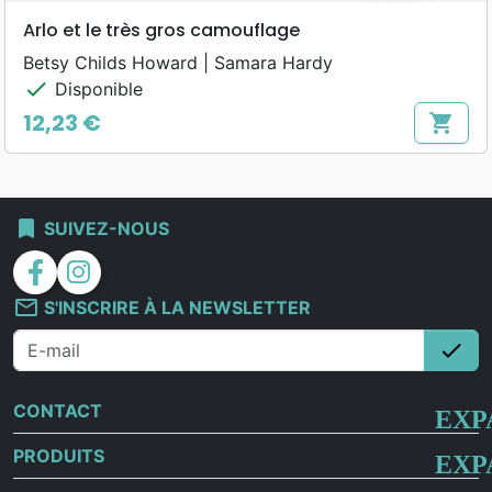
Arlo et le très gros camouflage
Betsy Childs Howard | Samara Hardy
check
Disponible
12,23 €
shopping_cart
Prix
bookmark
SUIVEZ-NOUS
facebook
instagram
mail_outline
S'INSCRIRE À LA NEWSLETTER
check
S'i
CONTACT
PRODUITS