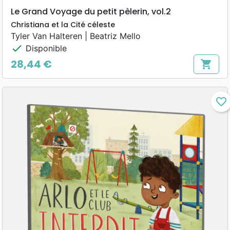
Le Grand Voyage du petit pèlerin, vol.2
Christiana et la Cité céleste
Tyler Van Halteren | Beatriz Mello
check
Disponible
28,44 €
shopping_cart
Prix
favorite_border