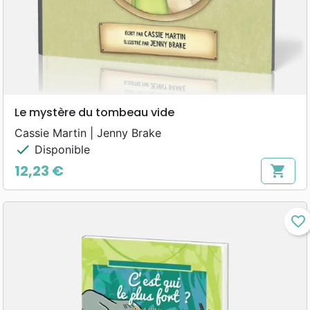
Le mystère du tombeau vide
Cassie Martin | Jenny Brake
check
Disponible
12,23 €
shopping_cart
Prix
favorite_border