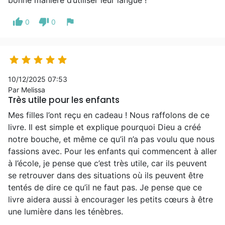
bonne manière d’utiliser leur langue !
thumb_up
thumb_down
flag
0
0





10/12/2025 07:53
Par Melissa
Très utile pour les enfants
Mes filles l’ont reçu en cadeau ! Nous raffolons de ce
livre. Il est simple et explique pourquoi Dieu a créé
notre bouche, et même ce qu’il n’a pas voulu que nous
fassions avec. Pour les enfants qui commencent à aller
à l’école, je pense que c’est très utile, car ils peuvent
se retrouver dans des situations où ils peuvent être
tentés de dire ce qu’il ne faut pas. Je pense que ce
livre aidera aussi à encourager les petits cœurs à être
une lumière dans les ténèbres.