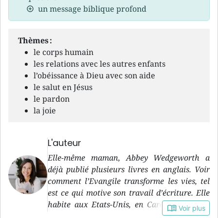
un message biblique profond
Thèmes :
le corps humain
les relations avec les autres enfants
l’obéissance à Dieu avec son aide
le salut en Jésus
le pardon
la joie
L'auteur
Elle-même maman, Abbey Wedgeworth a
déjà publié plusieurs livres en anglais. Voir
comment l’Evangile transforme les vies, tel
est ce qui motive son travail d’écriture. Elle
habite aux Etats-Unis, en Caroline du Sud,
book_open
Voir plus
avec son mari et leurs trois enfants.