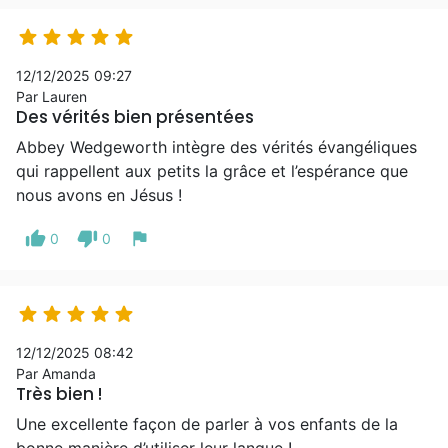





12/12/2025 09:27
Par Lauren
Des vérités bien présentées
Abbey Wedgeworth intègre des vérités évangéliques
qui rappellent aux petits la grâce et l’espérance que
nous avons en Jésus !
thumb_up
thumb_down
flag
0
0





12/12/2025 08:42
Par Amanda
Très bien !
Une excellente façon de parler à vos enfants de la