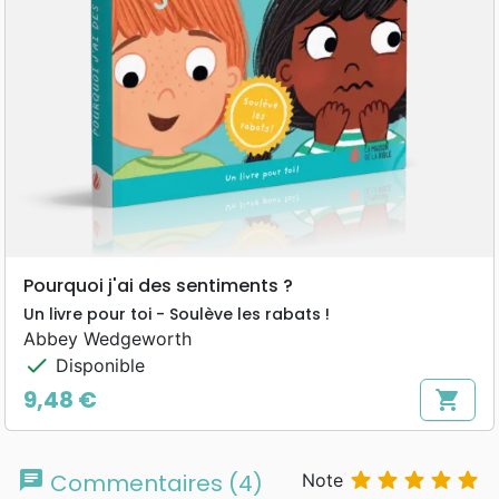
Pourquoi j'ai des sentiments ?
Un livre pour toi - Soulève les rabats !
Abbey Wedgeworth
check
Disponible
9,48 €
shopping_cart
Prix
chat





Commentaires (4)
Note