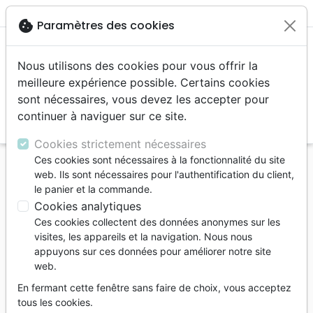
menu
shopping_cart
account_circle
cookie
Paramètres des cookies
Nous utilisons des cookies pour vous offrir la
meilleure expérience possible. Certains cookies
sont nécessaires, vous devez les accepter pour
continuer à naviguer sur ce site.
search
Reche
Cookies strictement nécessaires
Ces cookies sont nécessaires à la fonctionnalité du site
Accueil
Jeunesse
0 - 4 ans
web. Ils sont nécessaires pour l'authentification du client,
Pourquoi j'ai une bouche ? - Un livre pour toi ! -
le panier et la commande.
Soulève les rabats !
Cookies analytiques
Ces cookies collectent des données anonymes sur les
Pourquoi j'ai une bouche ?
visites, les appareils et la navigation. Nous nous
Un livre pour toi ! - Soulève les rabats !
appuyons sur ces données pour améliorer notre site
web.
Auteur :
Abbey Wedgeworth
| Illustrateur :
Emma Randall
En fermant cette fenêtre sans faire de choix, vous acceptez
tous les cookies.
Référence
MB3644
EAN
9782826036449