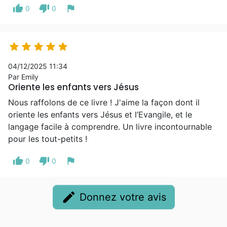
thumb_up
thumb_down
flag
0
0





04/12/2025 11:34
Par Emily
Oriente les enfants vers Jésus
Nous raffolons de ce livre ! J'aime la façon dont il
oriente les enfants vers Jésus et l’Evangile, et le
langage facile à comprendre. Un livre incontournable
pour les tout-petits !
thumb_up
thumb_down
flag
0
0
edit
Donnez votre avis