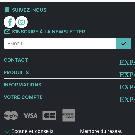
bookmark
SUIVEZ-NOUS
facebook
instagram
mail_outline
S'INSCRIRE À LA NEWSLETTER
check
S'i
CONTACT
PRODUITS
INFORMATIONS
VOTRE COMPTE
check
Ecoute et conseils
Membre du réseau