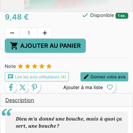
check
Disponible
9,48 €
1 ex.
remove
add
shopping_cart
AJOUTER AU PANIER





Note
chat
edit
Lire les avis utilisateurs (4)
Donnez votre avis
facebook
twitter
pinterest
favorite_border
Description
Dieu m’a donné une bouche, mais à quoi ça
sert, une bouche ?